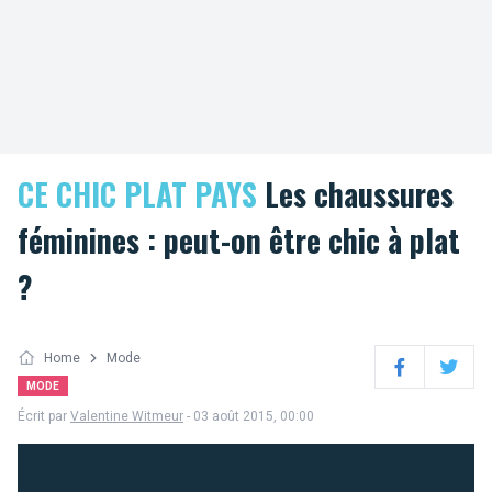
CE CHIC PLAT PAYS
Les chaussures
féminines : peut-on être chic à plat
?
Home
Mode
Facebook
Twitter
MODE
Écrit par
Valentine Witmeur
- 03 août 2015, 00:00