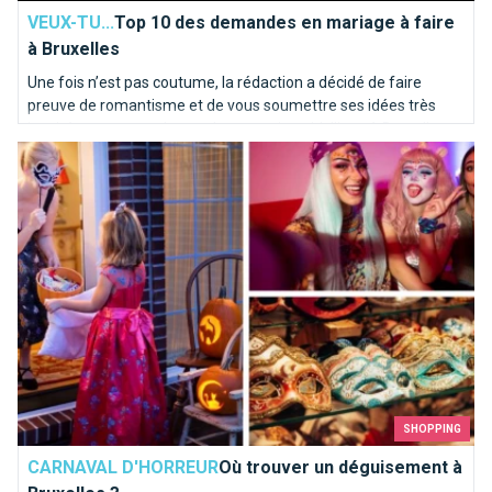
VEUX-TU...
Top 10 des demandes en mariage à faire
à Bruxelles
Une fois n’est pas coutume, la rédaction a décidé de faire
preuve de romantisme et de vous soumettre ses idées très
inspirées pour une demande en mariage idyllique à Bruxelles.
Où trouver un déguisement à Bruxelles ?
Voici notre “Top 10” des endroits où poser le genou par terre…
SHOPPING
CARNAVAL D'HORREUR
Où trouver un déguisement à