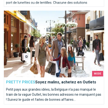
port de lunettes ou de lentilles. Chacune des solutions
comporte ses avantages et inconvénients. On choisira en
Soyez malins, achetez en Outlets
fonction de ses activités personnelles et professionnelles.
MODE
PRETTY PRICES
Soyez malins, achetez en Outlets
Petit pays aux grandes idées, la Belgique n'a pas manqué le
train de la vague Outlet, les bonnes adresses ne manquent pas
! Suivez le guide et faites de bonnes affaires...