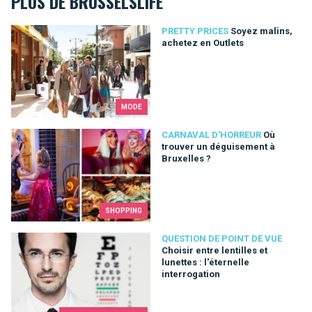
PLUS DE BRUSSELSLIFE
Soyez malins, achetez en Outlets
PRETTY PRICES
Soyez malins,
achetez en Outlets
MODE
Où trouver un déguisement à Bruxelles ?
CARNAVAL D'HORREUR
Où
trouver un déguisement à
Bruxelles ?
SHOPPING
Choisir entre lentilles et lunettes : l'éternelle interrogation
QUESTION DE POINT DE VUE
Choisir entre lentilles et
lunettes : l'éternelle
interrogation