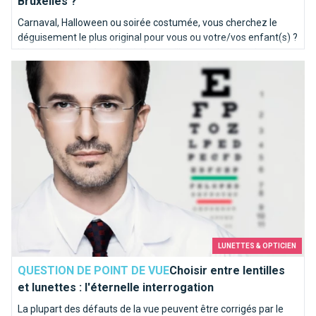
Bruxelles ?
Carnaval, Halloween ou soirée costumée, vous cherchez le
déguisement le plus original pour vous ou votre/vos enfant(s) ?
Votre quête s'arrête ici, voici les meilleures adresses de
Choisir entre lentilles et lunettes : l'éternelle interrogation
magasins de déguisement de la capitale !
LUNETTES & OPTICIEN
QUESTION DE POINT DE VUE
Choisir entre lentilles
et lunettes : l'éternelle interrogation
La plupart des défauts de la vue peuvent être corrigés par le