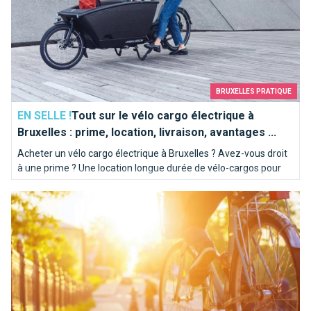
BRUXELLES PRATIQUE
EN SELLE !
Tout sur le vélo cargo électrique à
Bruxelles : prime, location, livraison, avantages ...
Acheter un vélo cargo électrique à Bruxelles ? Avez-vous droit
à une prime ? Une location longue durée de vélo-cargos pour
mon entreprise ? Livraison ou occasion ? A vous de vous
Rouler en vélo en dehors de Bruxelles
décider, Bruxelles vous attend !