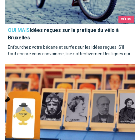
VÉLOS
OUI MAIS
Idées reçues sur la pratique du vélo à
Bruxelles
Enfourchez votre bécane et surfez sur les idées reçues. S'il
faut encore vous convaincre, lisez attentivement les lignes qui
suivent. Vous comprendrez vite que mine de rien, le vélo est le
Ces inconnus du métro
bienvenu à Bruxelles.