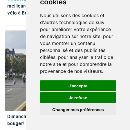
cookies
meilleures astuces pour éviter de se faire voler son
vélo à Bruxelles
Nous utilisons des cookies et
d'autres technologies de suivi
pour améliorer votre expérience
Dimanche sans voiture à Bruxelles : il est temps de bouger!
de navigation sur notre site, pour
vous montrer un contenu
personnalisé et des publicités
ciblées, pour analyser le trafic de
notre site et pour comprendre la
provenance de nos visiteurs.
J'accepte
Je refuse
BRUXELLES PRATIQUE
Changer mes préférences
Dimanche sans voiture à Bruxelles : il est temps de
bouger!