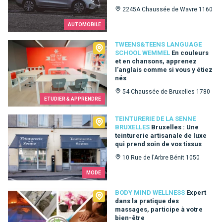
2245A Chaussée de Wavre 1160
AUTOMOBILE
Tweens&Teens language school Wemmel
TWEENS&TEENS LANGUAGE
SCHOOL WEMMEL
En couleurs
et en chansons, apprenez
l’anglais comme si vous y étiez
nés
54 Chaussée de Bruxelles 1780
ETUDIER & APPRENDRE
Teinturerie de la Senne Bruxelles
TEINTURERIE DE LA SENNE
BRUXELLES
Bruxelles : Une
teinturerie artisanale de luxe
qui prend soin de vos tissus
10 Rue de l'Arbre Bénit 1050
MODE
Body Mind Wellness
BODY MIND WELLNESS
Expert
dans la pratique des
massages, participe à votre
bien-être