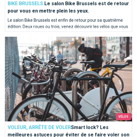
BIKE BRUSSELS.
Le salon Bike Brussels est de retour
pour vous en mettre plein les yeux.
Le salon Bike Brussels est enfin de retour pour sa quatrième
édition. Deux roues ou trois, venez découvrir les vélos que vous
conduirez demain dans Bruxelles à la Gare Maritime de Tour &
Smart lock? Les meilleures astuces pour éviter de se faire vo
Taxis. Essayez et achetez votre vélo à Bruxelles !
VÉLOS
VOLEUR, ARRÊTE DE VOLER
Smart lock? Les
meilleures astuces pour éviter de se faire voler son