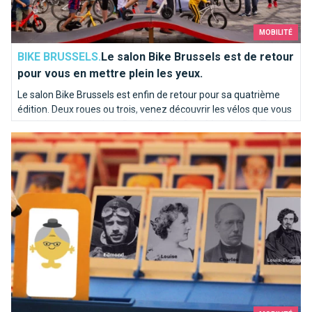
MOBILITÉ
BIKE BRUSSELS.
Le salon Bike Brussels est de retour
pour vous en mettre plein les yeux.
Le salon Bike Brussels est enfin de retour pour sa quatrième
édition. Deux roues ou trois, venez découvrir les vélos que vous
conduirez demain dans Bruxelles à la Gare Maritime de Tour &
Ces inconnus du métro
Taxis. Essayez et achetez votre vélo à Bruxelles !