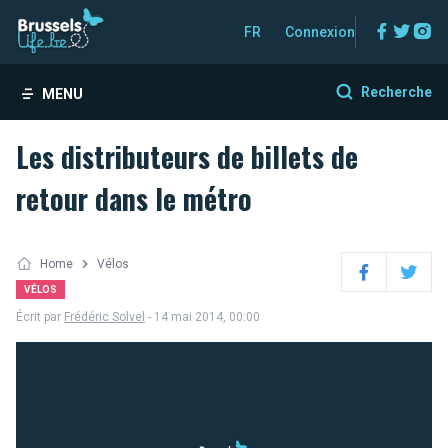
Facebo
Twitt
In
FR
Connexion
Recherche
MENU
Les distributeurs de billets de
retour dans le métro
Home
Vélos
Facebook
Twitter
VÉLOS
Écrit par
Frédéric Solvel
- 14 mai 2014, 00:00