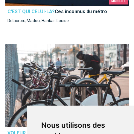
MOBILITÉ
C'EST QUI CELUI-LA?
Ces inconnus du métro
Delacroix, Madou, Hankar, Louise...
Smart lock? Les meilleures astuces pour éviter de se faire vo
VÉLOS
Nous utilisons des
VOLEUR, ARRÊTE DE VOLER
Smart lock? Les