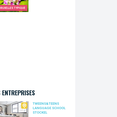
BRUXELLES TYPIQUE
 ENTREPRISES
ns&Teens language school Stockel
TWEENS&TEENS
LANGUAGE SCHOOL
STOCKEL