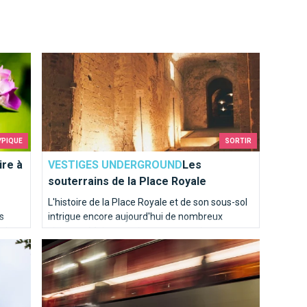
Les souterrains de la Place Royale
YPIQUE
SORTIR
ire à
VESTIGES UNDERGROUND
Les
souterrains de la Place Royale
L'histoire de la Place Royale et de son sous-sol
s
intrigue encore aujourd'hui de nombreux
r du
visiteurs. Mais connaissez-vous vraiment cette
Top 10 des oeuvres d'art dans le métro
histoire faisant partie intégrante de la culture
bruxelloise?