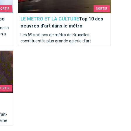
SORTIR
SORTIR
oo
LE METRO ET LA CULTURE
Top 10 des
oeuvres d'art dans le métro
me la
 n'a
Les 69 stations de métro de Bruxelles
constituent la plus grande galerie d’art
souterraine de Bruxelles. Plus de 80 œuvres
lles
d’art garnissent les stations, quais et couloirs.
SORTIR
fait-
laine
e