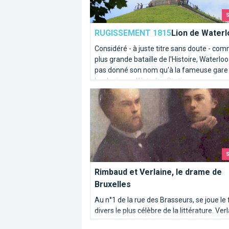
RUGISSEMENT 1815
Lion de Waterl
Considéré - à juste titre sans doute - com
plus grande bataille de l'Histoire, Waterloo
pas donné son nom qu'à la fameuse gare
londonienne Waterloo Station.
Rimbaud et Verlaine, le drame de Bruxe
Rimbaud et Verlaine, le drame de
Bruxelles
Au n°1 de la rue des Brasseurs, se joue le 
divers le plus célèbre de la littérature. Ver
tire sur Rimbaud dans une petite chambr