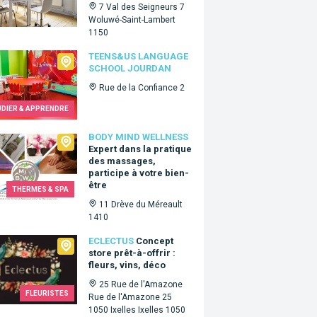
7 Val des Seigneurs 7
Woluwé-Saint-Lambert
1150
s&Us language school Jourdan
TEENS&US LANGUAGE
SCHOOL JOURDAN
Rue de la Confiance 2
UDIER & APPRENDRE
 Mind Wellness
BODY MIND WELLNESS
Expert dans la pratique
des massages,
participe à votre bien-
être
THERMES & SPA
11 Drève du Méreault
1410
tus
ECLECTUS
Concept
store prêt-à-offrir :
fleurs, vins, déco
25 Rue de l'Amazone
FLEURISTES
Rue de l'Amazone 25
1050 Ixelles Ixelles 1050