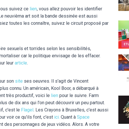
 vous suivez ce
lien
, vous allez pouvoir les identifier
 Le neuvièma art soit la bande dessinée est aussi
siez toutes les connaître, suivez le circuit proposé par
Teen
ET
ire sexuels et torrides selon les sensibilités,
mortaliser car le politique envisage de les effacer.
Body
sur leur
article
.
 sur son
site
ses oeuvres. Il s'agit de Vincent
e plus connu. Un américain, Kool Boor, a débarqué à
nt très productif, voici le
lien
pour le suivre. Farm
Eclec
plus de dix ans qui l'on peut découvrir un peu partout.
if, c'est le
Flagel
. Les Crayons à Bruxelles, c'est aussi
our voir ce qu'ils font, c'est
ici.
Quant à
Space
ant des personnages de jeux vidéos. Alors. A votre