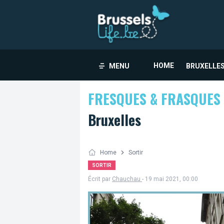
HOME
MENU
BRUXELLES
FRESQUES & FRASQUES
Bruxelles
Home
Sortir
SORTIR
Écrit par
Chauchau
- 19 mai 2021, 00:00