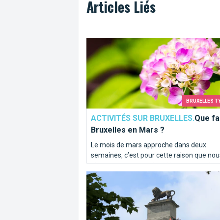
Articles Liés
Que faire à Bruxelles en Mars ?
BRUXELLES T
ACTIVITÉS SUR BRUXELLES.
Que fa
Bruxelles en Mars ?
Le mois de mars approche dans deux
semaines, c’est pour cette raison que nou
allons vous donner des idées pour profite
Lion de Waterloo
votre mois de mars au maximum.