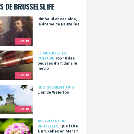
S DE BRUSSELSLIFE
ud et Verlaine, le drame de Bruxelles
Rimbaud et Verlaine,
le drame de Bruxelles
SORTIR
0 des oeuvres d'art dans le métro
LE METRO ET LA
CULTURE
Top 10 des
oeuvres d'art dans le
métro
SORTIR
de Waterloo
RUGISSEMENT 1815
Lion de Waterloo
SORTIR
aire à Bruxelles en Mars ?
ACTIVITÉS SUR
BRUXELLES.
Que faire
à Bruxelles en Mars ?