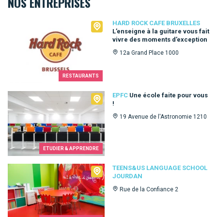
NOS ENTREPRISES
Hard Rock Cafe Bruxelles
HARD ROCK CAFE BRUXELLES
L’enseigne à la guitare vous fait
vivre des moments d’exception
12a Grand Place 1000
RESTAURANTS
EPFC
EPFC
Une école faite pour vous
!
19 Avenue de l'Astronomie 1210
ETUDIER & APPRENDRE
Teens&Us language school Jourdan
TEENS&US LANGUAGE SCHOOL
JOURDAN
Rue de la Confiance 2