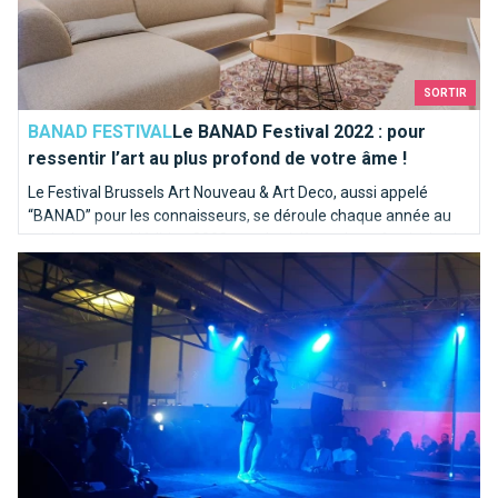
SORTIR
BANAD FESTIVAL
Le BANAD Festival 2022 : pour
ressentir l’art au plus profond de votre âme !
Le Festival Brussels Art Nouveau & Art Deco, aussi appelé
“BANAD” pour les connaisseurs, se déroule chaque année au
mois de mars. L’édition 2022 sera la sixième de ce festival qui
Erotix Brussels, un endroit bouillant.
se déroule du 12 au 27 mars cette année !