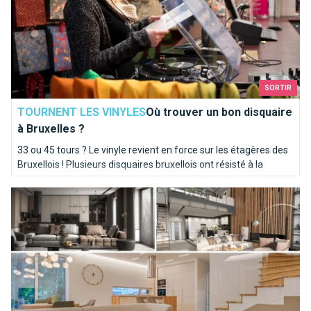
SORTIR
TOURNENT LES VINYLES
Où trouver un bon disquaire
à Bruxelles ?
33 ou 45 tours ? Le vinyle revient en force sur les étagères des
Bruxellois ! Plusieurs disquaires bruxellois ont résisté à la
concurrence et des petits nouveaux tentent également
Le BANAD Festival 2022 : pour ressentir l’art au plus profond 
l'aventure de la galette noire.