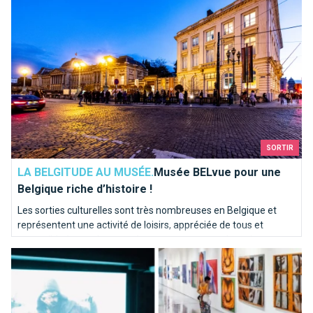
SORTIR
LA BELGITUDE AU MUSÉE.
Musée BELvue pour une
Belgique riche d’histoire !
Les sorties culturelles sont très nombreuses en Belgique et
représentent une activité de loisirs, appréciée de tous et
accessible à tous. Les musées vous proposent de varier vos
Arsène 50, la culture à -50% à Bruxelles
loisirs, au lieu de faire toujours la même chose.