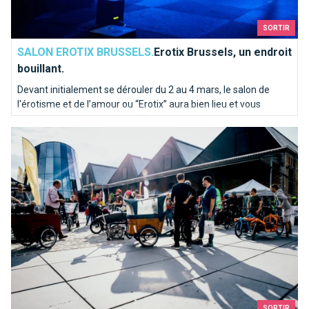
SORTIR
SALON EROTIX BRUSSELS.
Erotix Brussels, un endroit
bouillant.
Devant initialement se dérouler du 2 au 4 mars, le salon de
l'érotisme et de l’amour ou “Erotix” aura bien lieu et vous
pourrez y assister du 25 au 27 mars.
Où acheter son vélo à Bruxelles ? Au salon Bike Brussels sans
SORTIR