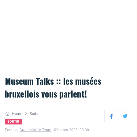
Museum Talks :: les musées
bruxellois vous parlent!
Home
Sortir
Facebook
Twitter
SORTIR
Écrit par
BrusselsLife Team
- 09 mars 2008, 00:00