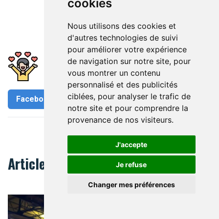
cookies
Nous utilisons des cookies et
d'autres technologies de suivi
pour améliorer votre expérience
Avez-vous apprécié cet article?
de navigation sur notre site, pour
Partagez-le
vous montrer un contenu
personnalisé et des publicités
ciblées, pour analyser le trafic de
Facebook
Twitter
notre site et pour comprendre la
provenance de nos visiteurs.
Agenda
Musées & Expositions
J'accepte
Articles Liés
Je refuse
Changer mes préférences
Erotix Brussels, un endroit bouillant.