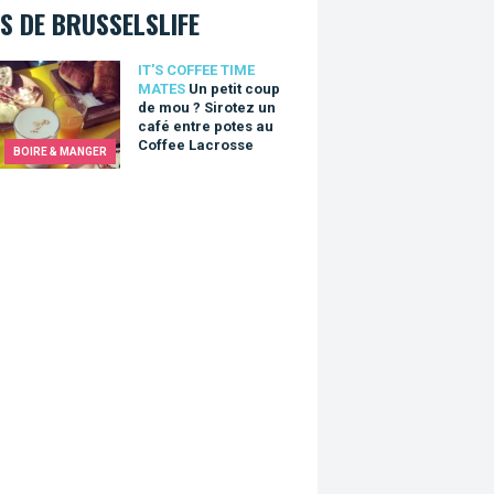
S DE BRUSSELSLIFE
tit coup de mou ? Sirotez un café entre potes au Coffee Lacros
IT'S COFFEE TIME
MATES
Un petit coup
de mou ? Sirotez un
café entre potes au
Coffee Lacrosse
BOIRE & MANGER