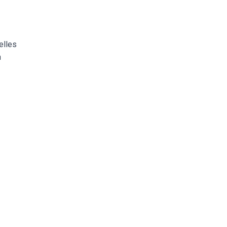
elles
h