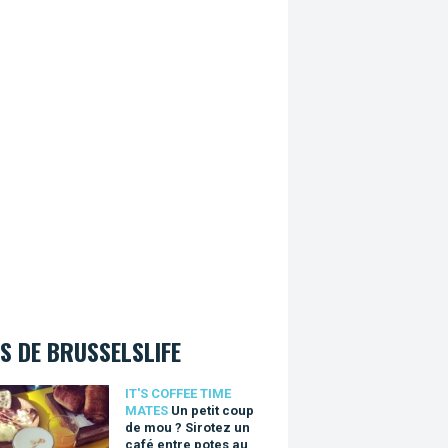
S DE BRUSSELSLIFE
tit coup de mou ? Sirotez un café entre potes au Coffee Lacros
IT'S COFFEE TIME
MATES
Un petit coup
de mou ? Sirotez un
café entre potes au