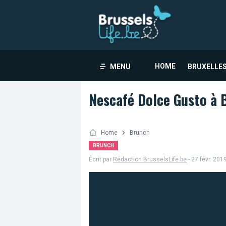
HOME
MENU
BRUXELLES
Nescafé Dolce Gusto à B
Home
Brunch
BRUNCH
Écrit par
Rédaction BrusselsLife.be
- 27 févr. 201