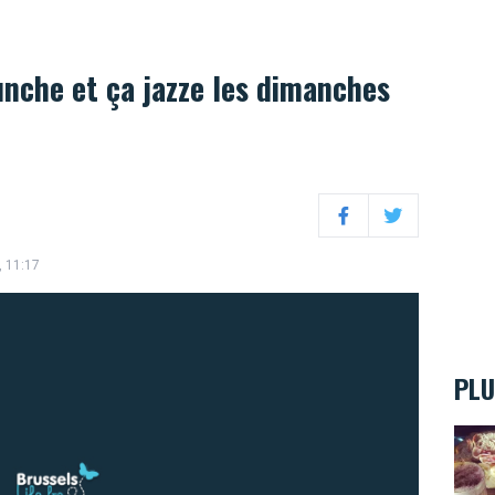
nche et ça jazze les dimanches
Facebook
Twitter
, 11:17
PLU
Un pe