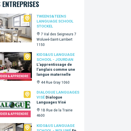
 ENTREPRISES
ns&Teens language school Stockel
TWEENS&TEENS
LANGUAGE SCHOOL
STOCKEL
7 Val des Seigneurs 7
Woluwé-Saint-Lambert
1150
Us language school - Jourdan
KIDS&US LANGUAGE
SCHOOL - JOURDAN
L’apprentissage de
l’anglais comme une
langue maternelle
UDIER & APPRENDRE
44 Rue Gray 1060
ogue Languages Visé
DIALOGUE LANGUAGES
VISÉ
Dialogue
Languages Visé
1B Rue de la Trairie
UDIER & APPRENDRE
4600
&Us language school - Woluwé
KIDS&US LANGUAGE
SCHOOL - WOLUWÉ
En