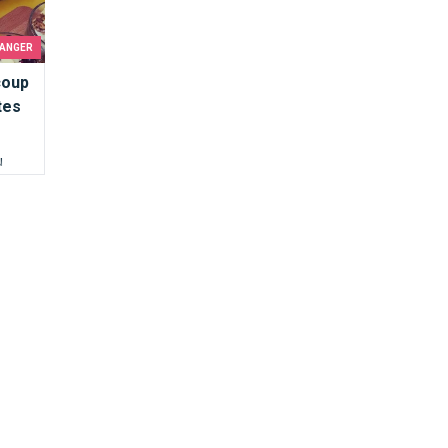
MANGER
coup
tes
u
ux pas
t-
rès