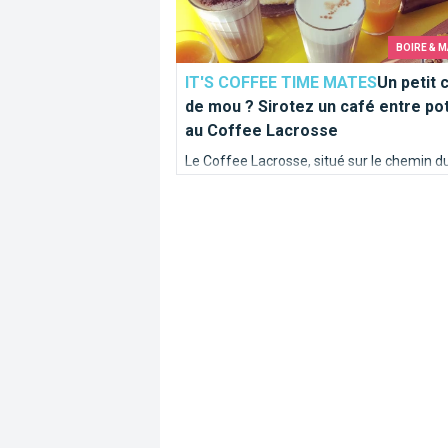
BOIRE & 
IT'S COFFEE TIME MATES
Un petit 
de mou ? Sirotez un café entre po
au Coffee Lacrosse
Le Coffee Lacrosse, situé sur le chemin d
Cimetière d'Ixelles à la Place Flagey, à de
des campus de l'ULB/VUB et du lycée Sain
André, est un spot idéal pour débriefer ap
les cours !