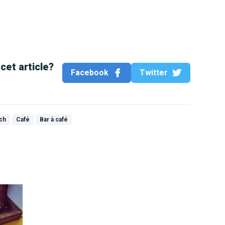
cet article?
Facebook
Twitter
ch
Café
Bar à café
é entre potes au Coffee Lacrosse