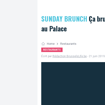
SUNDAY BRUNCH
Ça bru
au Palace
Home
Restaurants
RESTAURANTS
Écrit par
Rédaction BrusselsLife.be
- 21 juin 2019