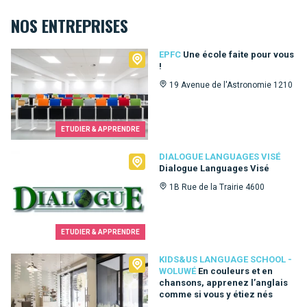
NOS ENTREPRISES
EPFC
EPFC
Une école faite pour vous
!
19 Avenue de l'Astronomie 1210
ETUDIER & APPRENDRE
Dialogue Languages Visé
DIALOGUE LANGUAGES VISÉ
Dialogue Languages Visé
1B Rue de la Trairie 4600
ETUDIER & APPRENDRE
Kids&Us language school - Woluwé
KIDS&US LANGUAGE SCHOOL -
WOLUWÉ
En couleurs et en
chansons, apprenez l’anglais
comme si vous y étiez nés