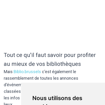
Tout ce qu'il faut savoir pour profiter
au mieux de vos bibliothèques
Mais
Biblio.brussels
c'est également le
rassemblement de toutes les annonces
d'événements des biblothèques de la Région
classées selon leur public cible, ainsi quer toutes
Nous utilisons des
les infos pratiques pour utiliser au mieux chaque
lieux.