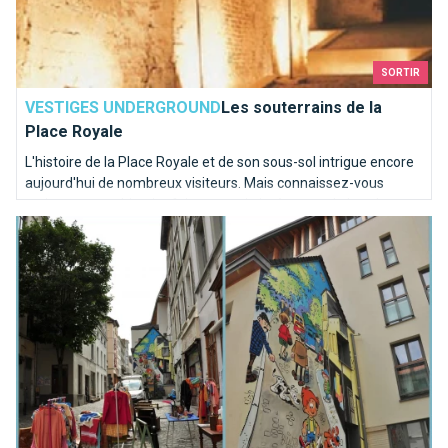
SORTIR
VESTIGES UNDERGROUND
Les souterrains de la
Place Royale
L'histoire de la Place Royale et de son sous-sol intrigue encore
aujourd'hui de nombreux visiteurs. Mais connaissez-vous
vraiment cette histoire faisant partie intégrante de la culture
Les fresques insolites dans Bruxelles
bruxelloise?