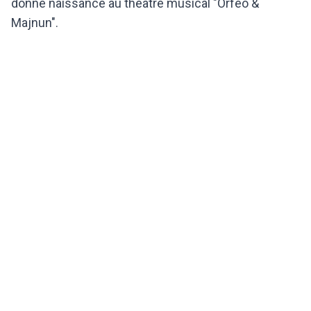
donné naissance au théâtre musical "Orfeo &
Majnun".