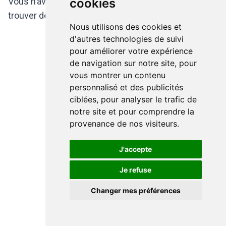
Vous n’avez donc plus d’excuses pour ne pas
cookies
trouver de salle proche de chez vous !
Nous utilisons des cookies et
d'autres technologies de suivi
Kaya Josse
pour améliorer votre expérience
de navigation sur notre site, pour
vous montrer un contenu
personnalisé et des publicités
ciblées, pour analyser le trafic de
notre site et pour comprendre la
provenance de nos visiteurs.
J'accepte
Je refuse
Changer mes préférences