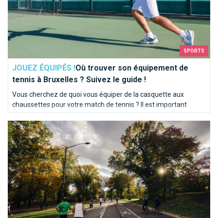
SPORTS
JOUEZ ÉQUIPÉS !
Où trouver son équipement de
tennis à Bruxelles ? Suivez le guide !
Vous cherchez de quoi vous équiper de la casquette aux
chaussettes pour votre match de tennis ? Il est important
d'être bien équipé ! On ne devient pas Goffin sur le terrain du
Où pratiquer son fitness en plein air à Bruxelles?
jour au lendemain !