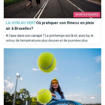
SPORTS D'ÉQUIPES
LA GYM AU VERT
Où pratiquer son fitness en plein
air à Bruxelles?
A l'aise dans son canapé ? Le printemps est là et, avec lui, le
retour de températures plus douces et de journées plus
longues. L'occasion de s'aérer l'esprit et pourquoi pas le corps !
Tailles, infrastructures, surfaces: le tennis à Bruxelles compt
Voici une liste d'activités en plein air.