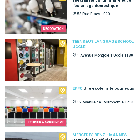
spécialiste du luminaire et de
l’éclairage domestique
58 Rue Blaes 1000
DÉCORATION
Teens&Us language school Uccle
TEENS&US LANGUAGE SCHOOL
UCCLE
1 Avenue Montjoie 1 Uccle 1180
EPFC
EPFC
Une école faite pour vous
!
19 Avenue de l'Astronomie 1210
ETUDIER & APPRENDRE
Mercedes Benz - Mannès
MERCEDES BENZ - MANNÈS