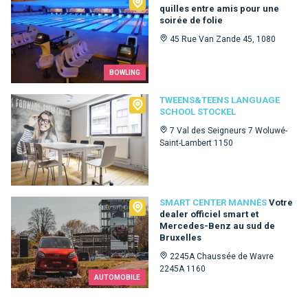
quilles entre amis pour une
soirée de folie
45 Rue Van Zande 45, 1080
BOWLING
Tweens&Teens language school Stockel
TWEENS&TEENS LANGUAGE
SCHOOL STOCKEL
7 Val des Seigneurs 7 Woluwé-
Saint-Lambert 1150
Smart Center Mannès
SMART CENTER MANNÈS
Votre
dealer officiel smart et
Mercedes-Benz au sud de
Bruxelles
2245A Chaussée de Wavre
2245A 1160
AUTOMOBILE