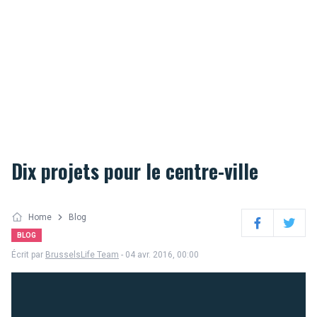
Dix projets pour le centre-ville
Home
Blog
Facebook
Twitter
BLOG
Écrit par
BrusselsLife Team
- 04 avr. 2016, 00:00