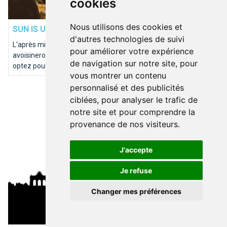
cookies
BRUXELLES PRATIQUE
Nous utilisons des cookies et
SUN IS UP
Que faire sous le soleil à Bruxelles?
d'autres technologies de suivi
L'après midi sera chaude! A Bruxelles, les température
pour améliorer votre expérience
avoisineront les 32° aux alentours de 17h. Alors pour le lunch,
de navigation sur notre site, pour
optez pour la fraîcheur d'une salade. Voici les 5 meilleures
vous montrer un contenu
adresses pour un lunch frais et estival à Bruxelles.
personnalisé et des publicités
Top 10 des demandes en mariage à faire à Bruxelles
ciblées, pour analyser le trafic de
notre site et pour comprendre la
provenance de nos visiteurs.
J'accepte
Je refuse
Changer mes préférences
BRUXELLES TYPIQUE