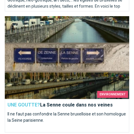
Gothique, néo-gothique, art déco,... les églises de Bruxelles se
déclinent en plusieurs styles, tailles et formes. En voici le top
10, totalement subjectif, de la rédaction de BrusselsLife.be
La Senne coule dans nos veines
ENVIRONNEMENT
UNE GOUTTE?
La Senne coule dans nos veines
Il ne faut pas confondre la Senne bruxelloise et son homologue
la Seine parisienne.