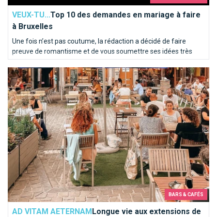
VEUX-TU...
Top 10 des demandes en mariage à faire
à Bruxelles
Une fois n’est pas coutume, la rédaction a décidé de faire
preuve de romantisme et de vous soumettre ses idées très
inspirées pour une demande en mariage idyllique à Bruxelles.
Longue vie aux extensions de terrasses à Bruxelles!
Voici notre “Top 10” des endroits où poser le genou par terre…
BARS & CAFÉS
AD VITAM AETERNAM
Longue vie aux extensions de