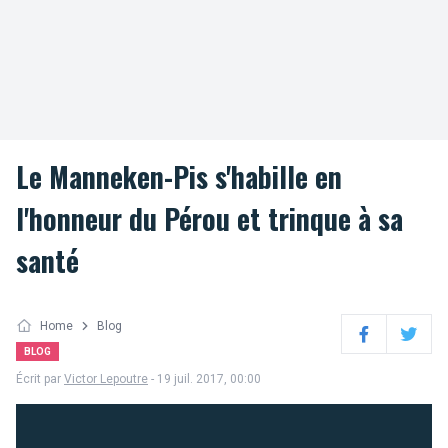
Le Manneken-Pis s'habille en
l'honneur du Pérou et trinque à sa
santé
Home
Blog
Facebook
Twitter
BLOG
Écrit par
Victor Lepoutre
- 19 juil. 2017, 00:00