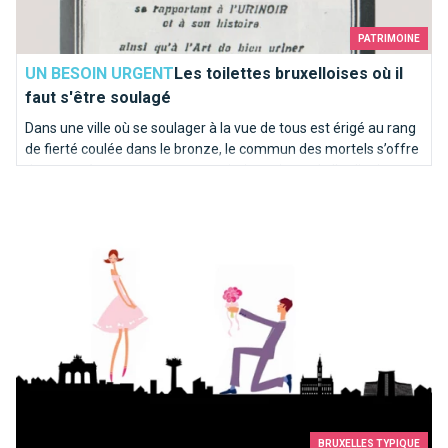
PATRIMOINE
UN BESOIN URGENT
Les toilettes bruxelloises où il
faut s'être soulagé
Dans une ville où se soulager à la vue de tous est érigé au rang
de fierté coulée dans le bronze, le commun des mortels s’offre
de temps à autre une pause sanitaire qui sort de l’ordinaire.
Top 10 des demandes en mariage à faire à Bruxelles
Sélection d’adresses pour vos petits besoins...
BRUXELLES TYPIQUE