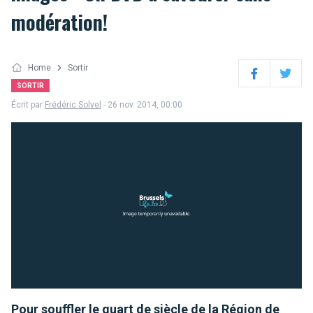
modération!
Home
Sortir
Facebook
Twitter
SORTIR
Écrit par
Frédéric Solvel
- 26 nov. 2014, 00:00
Pour souffler le quart de siècle de la Région de