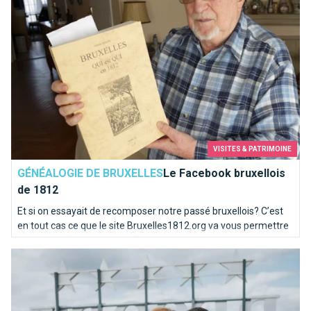
VISITES & PATRIMOINE
GÉNÉALOGIE DE BRUXELLES
Le Facebook bruxellois
de 1812
Et si on essayait de recomposer notre passé bruxellois? C’est
en tout cas ce que le site Bruxelles1812.org va vous permettre
de vérifier. C’est un peu un Facebook du début du 19ème siècle
Quel hôtel 5 étoiles choisir à Bruxelles?
! Un site pour les généalogistes et les curieux.