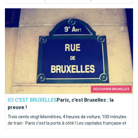
programmez-vous une soirée bowling. Brusselslife a
Paris, c’est Bruxelles : la preuve !
sélectionné pour vous les meilleures pistes de la capitale.
DÉCOUVRIR BRUXELLES
ICI C'EST BRUXELLES
Paris, c’est Bruxelles : la
preuve !
Trois cents vingt kilomètres, 4 heures de voiture, 100 minutes
de train : Paris c’est la porte à côté ! Les capitales française et
belge partagent bien plus qu’une rivière homonyme. Itinéraire
en bord de Seine sur les traces de la Senne...