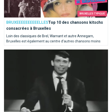
BRUXELLES TYPIQUE
BRUXEEEEEEEEEELLES
Top 10 des chansons kitschs
consacrées à Bruxelles
Loin des classiques de Brel, Warnant et autre Annegarn,
Bruxelles est également au centre d'autres chansons moins
connues. Nous avons poussé une pièce dans le juke-box de la
Ils chantent Bruxelles
capitale de l'Europe pour en sortir les mélodies les plus kitschs.