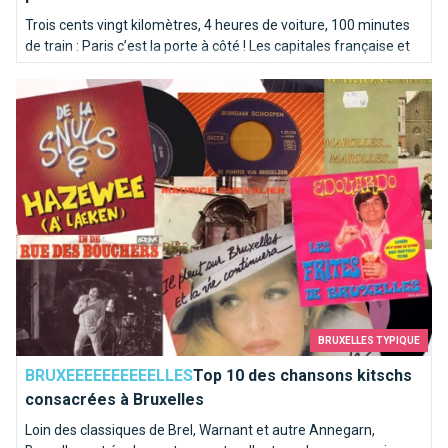
Trois cents vingt kilomètres, 4 heures de voiture, 100 minutes
de train : Paris c’est la porte à côté ! Les capitales française et
belge partagent bien plus qu’une rivière homonyme. Itinéraire
Top 10 des chansons kitschs consacrées à Bruxelles
en bord de Seine sur les traces de la Senne...
BRUXELLES TYPIQUE
BRUXEEEEEEEEEELLES
Top 10 des chansons kitschs
consacrées à Bruxelles
Loin des classiques de Brel, Warnant et autre Annegarn,