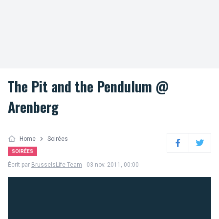
The Pit and the Pendulum @
Arenberg
Home
Soirées
Facebook
Twitter
SOIRÉES
Écrit par
BrusselsLife Team
- 03 nov. 2011, 00:00