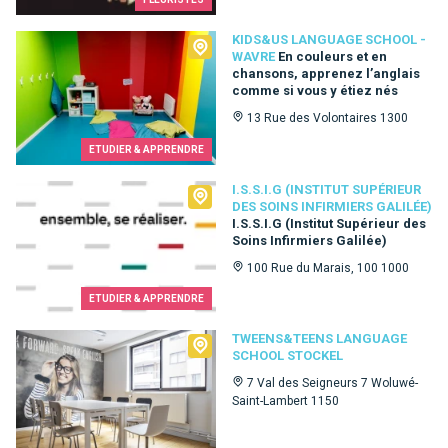
Kids&Us language school - Wavre
KIDS&US LANGUAGE SCHOOL -
WAVRE
En couleurs et en
chansons, apprenez l’anglais
comme si vous y étiez nés
13 Rue des Volontaires 1300
ETUDIER & APPRENDRE
I.S.S.I.G (Institut Supérieur des Soins Infirmiers Galilée)
I.S.S.I.G (INSTITUT SUPÉRIEUR
DES SOINS INFIRMIERS GALILÉE)
I.S.S.I.G (Institut Supérieur des
Soins Infirmiers Galilée)
100 Rue du Marais, 100 1000
ETUDIER & APPRENDRE
Tweens&Teens language school Stockel
TWEENS&TEENS LANGUAGE
SCHOOL STOCKEL
7 Val des Seigneurs 7 Woluwé-
Saint-Lambert 1150