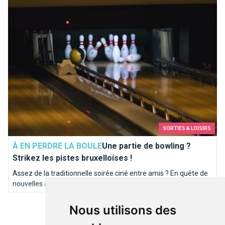
Une partie de bowling ? Strikez les pistes bruxelloises !
SORTIES & LOISIRS
À EN PERDRE LA BOULE
Une partie de bowling ?
Strikez les pistes bruxelloises !
Assez de la traditionnelle soirée ciné entre amis ? En quête de
nouvelles activités pour vos chérubins ? Soyez in et
programmez-vous une soirée bowling. Brusselslife a
sélectionné pour vous les meilleures pistes de la capitale.
Nous utilisons des