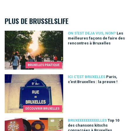
PLUS DE BRUSSELSLIFE
Les meilleures façons de faire des rencontres à Bruxelles
ON S'EST DEJA VUS, NON?
Les
meilleures façons de faire des
rencontres à Bruxelles
BRUXELLES PRATIQUE
Paris, c’est Bruxelles : la preuve !
ICI C'EST BRUXELLES
Paris,
c’est Bruxelles : la preuve !
DÉCOUVRIR BRUXELLES
Top 10 des chansons kitschs consacrées à Bruxelles
BRUXEEEEEEEEEELLES
Top 10
des chansons kitschs
consacrées à Bruxelles