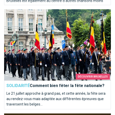
Bruxelles est également au centre d'autres chansons moins
connues. Nous avons poussé une pièce dans le juke-box de la
Comment bien fêter la fête nationale?
capitale de l'Europe pour en sortir les mélodies les plus kitschs.
DÉCOUVRIR BRUXELLES
SOLIDARITÉ
Comment bien fêter la fête nationale?
Le 21 juillet approche à grand pas, et cette année, la fête sera
au rendez-vous mais adaptée aux différentes épreuves que
traversent les belges...