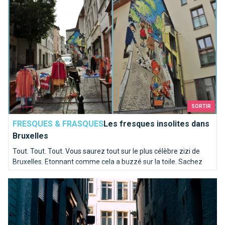
SORTIR
FRESQUES & FRASQUES
Les fresques insolites dans
Bruxelles
Tout. Tout. Tout. Vous saurez tout sur le plus célèbre zizi de
Bruxelles. Etonnant comme cela a buzzé sur la toile. Sachez
qu'il existe plein de fresques dans Bruxelles. Prenez une
Connaissez-vous les secrets des impasses de Bruxelles ?
journée pour les découvrir et suivez le guide...