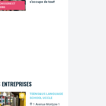
s'occupe de tout!
HISSERIE ET
SING
 ENTREPRISES
s&Us language school Uccle
TEENS&US LANGUAGE
SCHOOL UCCLE
1 Avenue Montjoie 1