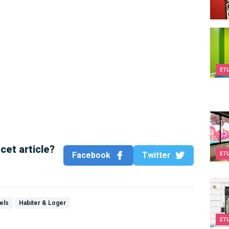
Kids&
ET
Kids&
cet article?
Facebook
Twitter
ET
Kids
els
Habiter & Loger
ET