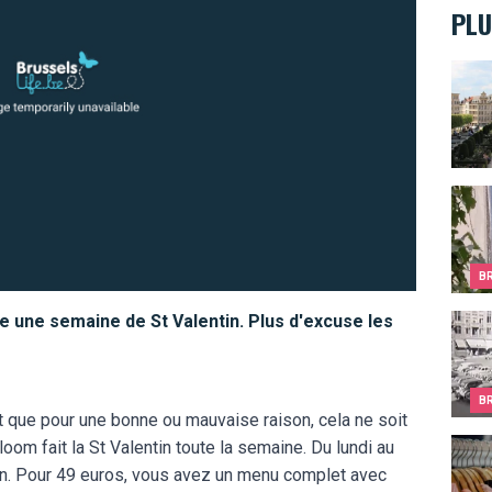
PLU
Week-
Bruxe
B
te une semaine de St Valentin. Plus d'excuse les
C'éta
B
ut que pour une bonne ou mauvaise raison, cela ne soit
Netto
oom fait la St Valentin toute la semaine. Du lundi au
on. Pour 49 euros, vous avez un menu complet avec