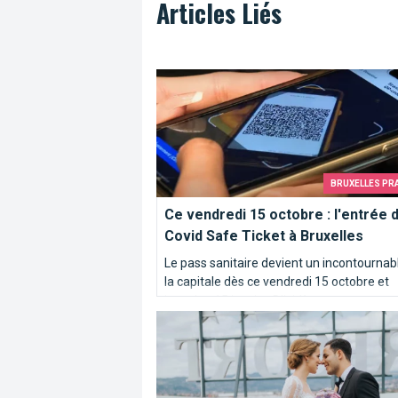
Articles Liés
Ce vendredi 15 octobre : l'entrée du Co
BRUXELLES PR
Ce vendredi 15 octobre : l'entrée 
Covid Safe Ticket à Bruxelles
Le pass sanitaire devient un incontournab
la capitale dès ce vendredi 15 octobre et
jusqu'au 15 janvier. D'ici-là nous constate
Quel hôtel 5 étoiles choisir à Bruxelles
son efficacité à Bruxelles... ou pas ! Il est
que cette crise cesse !