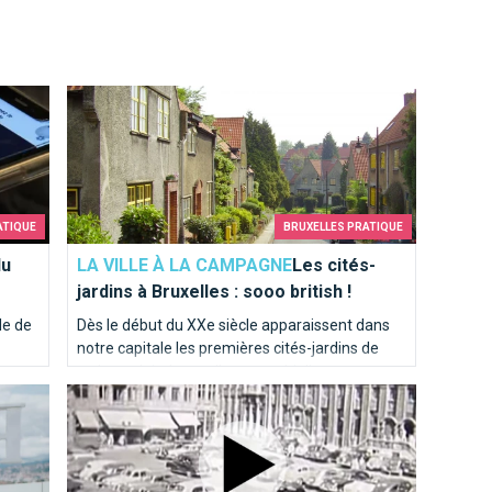
vid Safe Ticket à Bruxelles
Les cités-jardins à Bruxelles : sooo british !
ATIQUE
BRUXELLES PRATIQUE
du
LA VILLE À LA CAMPAGNE
Les cités-
jardins à Bruxelles : sooo british !
le de
Dès le début du XXe siècle apparaissent dans
notre capitale les premières cités-jardins de
rons
style anglais, lesquelles se multiplient au
?
 temps
C'était au temps où Bruxelles roulait...
lendemain de la Grande Guerre. Cité Floréal,
Cité Moderne, Cité Van Lindt... partez à leur
découverte !