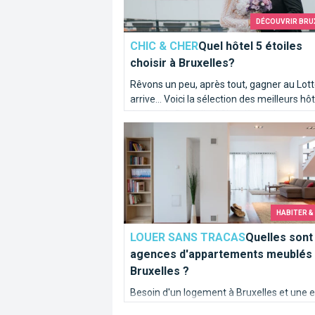
DÉCOUVRIR BRU
CHIC & CHER
Quel hôtel 5 étoiles
choisir à Bruxelles?
Rêvons un peu, après tout, gagner au Lott
arrive... Voici la sélection des meilleurs hô
étoiles de Bruxelles! C'est là que les stars
Quelles sont les agences d'apparteme
internationales font escale avant de rentr
avec leurs chocolats!
HABITER &
LOUER SANS TRACAS
Quelles sont
agences d'appartements meublés
Bruxelles ?
Besoin d'un logement à Bruxelles et une 
d'appartement meublé ? Voici les entrepr