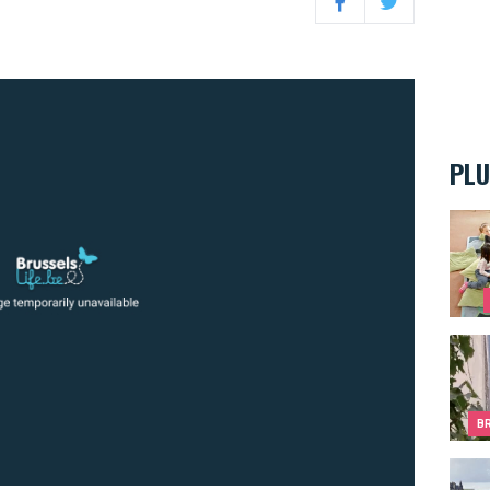
Facebook
Twitter
PLU
Quand
Bruxe
B
Diman