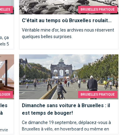
XELLES
BRUXELLES PRATIQUE
C'était au temps où Bruxelles roulait...
Véritable mine d’or, les archives nous réservent
quelques belles surprises.
o, ça
tels 5
nts meublés à Bruxelles ?
er
Dimanche sans voiture à Bruxelles : il est temps de bo
 LOGER
BRUXELLES PRATIQUE
 les
Dimanche sans voiture à Bruxelles : il
 à
est temps de bouger!
Ce dimanche 19 septembre, déplacez-vous à
Bruxelles à vélo, en hoverboard ou même en
envie
poney si vous le souhaitez et profitez
ises