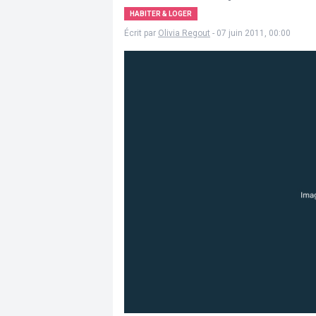
HABITER & LOGER
Écrit par
Olivia Regout
- 07 juin 2011, 00:00