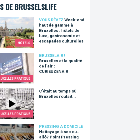
S DE BRUSSELSLIFE
end haut de gamme à Bruxelles : hôtels de luxe, gastronomie e
VOUS RÊVEZ
Week-end
haut de gamme à
Bruxelles : hôtels de
luxe, gastronomie et
escapades culturelles
HÔTELS
lles et la qualité de l'air : CURIEUZENAIR
BRUSSELAIR !
Bruxelles et la qualité
de l'air :
CURIEUZENAIR
RUXELLES PRATIQUE
it au temps où Bruxelles roulait...
C'était au temps où
Bruxelles roulait...
RUXELLES PRATIQUE
yage à sec ou... allô? Point Pressing s'occupe de tout!
PRESSING A DOMICILE
Nettoyage à sec ou...
allô? Point Pressing