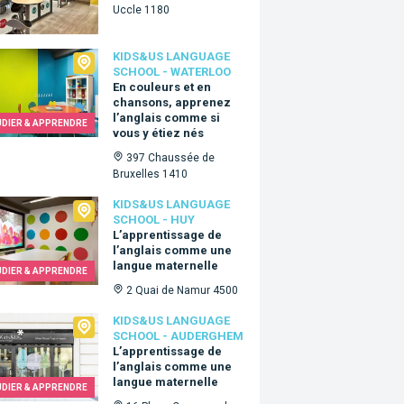
Uccle 1180
Us language school - Waterloo
KIDS&US LANGUAGE
SCHOOL - WATERLOO
En couleurs et en
chansons, apprenez
l’anglais comme si
UDIER & APPRENDRE
vous y étiez nés
397 Chaussée de
Bruxelles 1410
Us language school - Huy
KIDS&US LANGUAGE
SCHOOL - HUY
L’apprentissage de
l’anglais comme une
langue maternelle
UDIER & APPRENDRE
2 Quai de Namur 4500
&Us language school - Auderghem
KIDS&US LANGUAGE
SCHOOL - AUDERGHEM
L’apprentissage de
l’anglais comme une
langue maternelle
UDIER & APPRENDRE