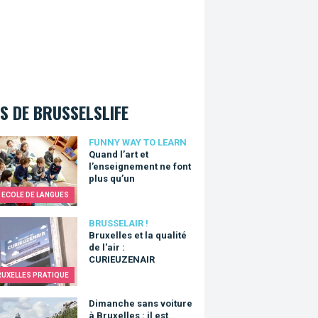
S DE BRUSSELSLIFE
 l’art et l’enseignement ne font plus qu’un
FUNNY WAY TO LEARN
Quand l’art et
l’enseignement ne font
plus qu’un
ECOLE DE LANGUES
lles et la qualité de l'air : CURIEUZENAIR
BRUSSELAIR !
Bruxelles et la qualité
de l'air :
CURIEUZENAIR
RUXELLES PRATIQUE
che sans voiture à Bruxelles : il est temps de bouger!
Dimanche sans voiture
à Bruxelles : il est