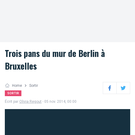
Trois pans du mur de Berlin à
Bruxelles
Home
Sortir
Facebook
Twitter
SORTIR
Écrit par
Olivia Regout
- 05 nov. 2014, 00:00