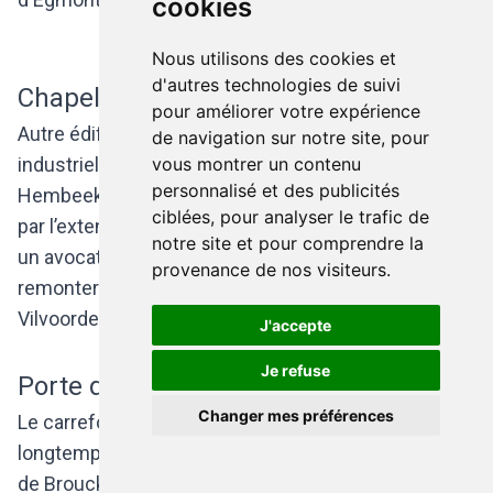
cookies
Nous utilisons des cookies et
d'autres technologies de suivi
Chapelle Saint-Landry
pour améliorer votre expérience
Autre édifice religieux menacé par l’expansion
de navigation sur notre site, pour
industrielle : la chapelle Saint-Landry de Neder-Over-
vous montrer un contenu
personnalisé et des publicités
Hembeek. Cette belle chapelle baroque menacée
ciblées, pour analyser le trafic de
par l’extension des cokeries du Marly fut sauvée par
notre site et pour comprendre la
un avocat vilvordois qui l'acheta, la fit démonter et
provenance de nos visiteurs.
remonter dans l'actuel domaine Drie Fonteinen à...
Vilvoorde. Un patrimoine sauvé mais exilé…
J'accepte
Je refuse
Porte de Namur
Changer mes préférences
Le carrefour de la Porte de Namur n'est jamais resté
longtemps vide. La fontaine en l'honneur de Charles
de Brouckère, inaugurée en 1866, fut démontée un