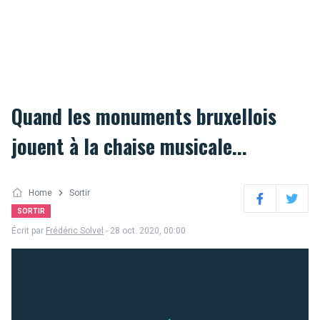
Quand les monuments bruxellois
jouent à la chaise musicale...
Home
Sortir
Facebook
Twitter
SORTIR
Écrit par
Frédéric Solvel
- 28 oct. 2020, 00:00