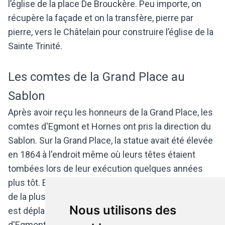
l’église de la place De Brouckère. Peu importe, on
récupère la façade et on la transfère, pierre par
pierre, vers le Châtelain pour construire l’église de la
Sainte Trinité.
Les comtes de la Grand Place au
Sablon
Après avoir reçu les honneurs de la Grand Place, les
comtes d'Egmont et Hornes ont pris la direction du
Sablon. Sur la Grand Place, la statue avait été élevée
en 1864 à l'endroit même où leurs têtes étaient
tombées lors de leur exécution quelques années
plus tôt. En 1879, pour permettre le réaménagement
de la plus belle grand place du monde, le monument
Nous utilisons des
est déplacé au Petit Sablon, devant le Palais
d'Egmont.