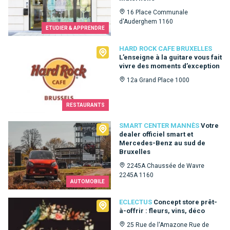
16 Place Communale
d'Auderghem 1160
ETUDIER & APPRENDRE
Hard Rock Cafe Bruxelles
HARD ROCK CAFE BRUXELLES
L’enseigne à la guitare vous fait
vivre des moments d’exception
12a Grand Place 1000
RESTAURANTS
Smart Center Mannès
SMART CENTER MANNÈS
Votre
dealer officiel smart et
Mercedes-Benz au sud de
Bruxelles
2245A Chaussée de Wavre
2245A 1160
AUTOMOBILE
Eclectus
ECLECTUS
Concept store prêt-
à-offrir : fleurs, vins, déco
25 Rue de l'Amazone Rue de