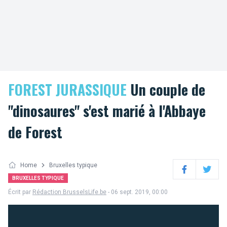
FOREST JURASSIQUE
Un couple de
"dinosaures" s'est marié à l'Abbaye
de Forest
Home
Bruxelles typique
Facebook
Twitter
BRUXELLES TYPIQUE
Écrit par
Rédaction BrusselsLife.be
- 06 sept. 2019, 00:00