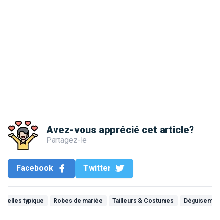
Avez-vous apprécié cet article?
Partagez-le
Facebook
Twitter
ruxelles typique
Robes de mariée
Tailleurs & Costumes
Déguisemen