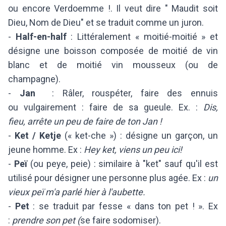
ou encore Verdoemme !. Il veut dire "
Maudit soit
Dieu, Nom de Dieu" et se traduit comme un juron.
-
Half-en-half
: Littéralement « moitié-moitié » et
désigne une boisson composée de moitié de vin
blanc et de moitié vin mousseux (ou de
champagne).
-
Jan
: Râler, rouspéter, faire des ennuis
ou vulgairement : faire de sa gueule. Ex. :
Dis,
fieu, arrête un peu de faire de ton Jan !
-
Ket / Ketje
(« ket-che ») : désigne un garçon, un
jeune homme. Ex :
Hey ket, viens un peu ici!
-
Peï
(ou peye, peie) : similaire à "ket" sauf qu'il est
utilisé pour désigner une personne plus agée. Ex :
un
vieux peï m'a parlé hier à l'aubette.
-
Pet
: se traduit par fesse « dans ton pet ! ». Ex
:
prendre son pet (
se faire sodomiser).