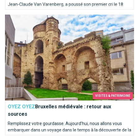
Jean-Claude Van Varenberg, a poussé son premier cri le 18
octobre 1960 à Berchem-Sainte-Agathe. Depuis, de
Bruxelles médiévale : retour aux sources
nombreuses citations cultes sont sorties de cette même
bouche.
VISITES & PATRIMOINE
OYEZ OYEZ
Bruxelles médiévale : retour aux
sources
Remplissez votre gourdasse. Aujourd’hui, nous allons vous
embarquer dans un voyage dans le temps à la découverte de la
Bruxelles d’autrefois.