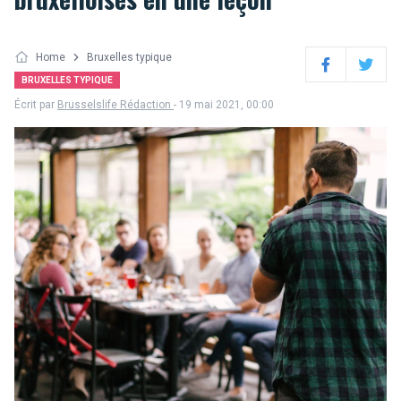
Home
Bruxelles typique
Facebook
Twitter
BRUXELLES TYPIQUE
Écrit par
Brusselslife Rédaction
- 19 mai 2021, 00:00