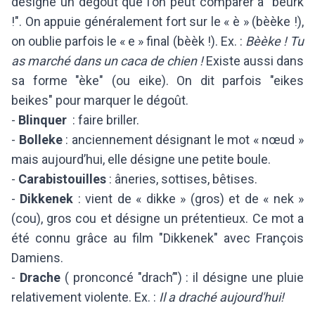
désigne un dégoût que l'on peut comparer à "beurk
!". On appuie généralement fort sur le « è » (bèèke !),
on oublie parfois le « e » final (bèèk !). Ex. :
Bèèke ! Tu
as marché dans un caca de chien !
Existe aussi dans
sa forme "èke" (ou eike). On dit parfois "eikes
beikes" pour marquer le dégoût.
-
Blinquer
: faire briller.
-
Bolleke
: anciennement désignant le mot « nœud »
mais aujourd’hui, elle désigne une petite boule.
-
Carabistouilles
: âneries, sottises, bêtises.
-
Dikkenek
: vient de « dikke » (gros) et de « nek »
(cou), gros cou et désigne un prétentieux. Ce mot a
été connu grâce au film "Dikkenek" avec François
Damiens.
-
Drache
( pronconcé "drach’") : il désigne une pluie
relativement violente. Ex. :
Il a draché aujourd'hui!