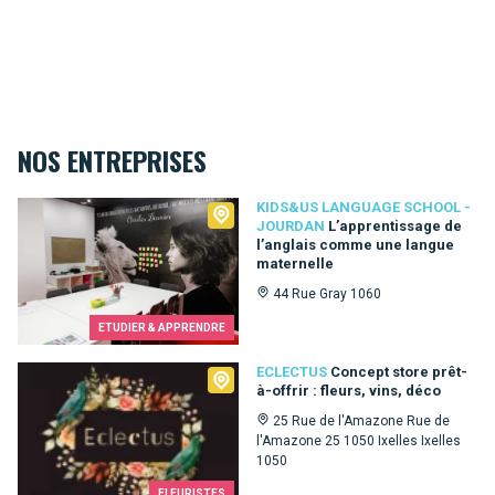
NOS ENTREPRISES
Kids&Us language school - Jourdan
KIDS&US LANGUAGE SCHOOL -
JOURDAN
L’apprentissage de
l’anglais comme une langue
maternelle
44 Rue Gray 1060
ETUDIER & APPRENDRE
Eclectus
ECLECTUS
Concept store prêt-
à-offrir : fleurs, vins, déco
25 Rue de l'Amazone Rue de
l'Amazone 25 1050 Ixelles Ixelles
1050
FLEURISTES