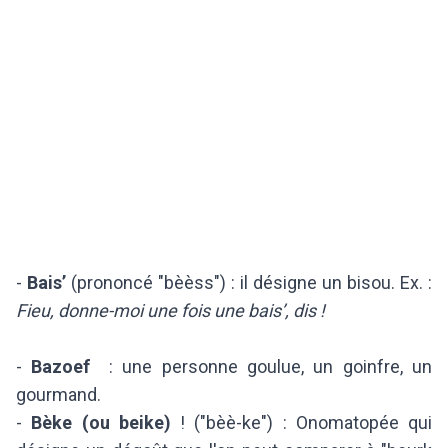
-
Bais’
(prononcé "bèèss") : il désigne un bisou. Ex. :
Fieu, donne-moi une fois une bais’, dis !
-
Bazoef
: une personne goulue, un goinfre, un
gourmand.
-
Bèke (ou beike)
! ("bèè-ke") : Onomatopée qui