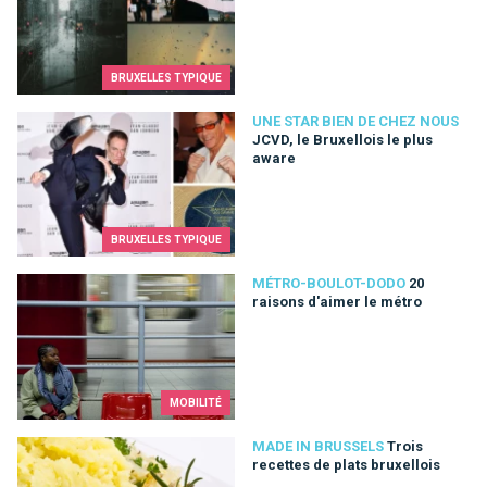
BRUXELLES TYPIQUE
JCVD, le Bruxellois le plus aware
UNE STAR BIEN DE CHEZ NOUS
JCVD, le Bruxellois le plus
aware
BRUXELLES TYPIQUE
20 raisons d'aimer le métro
MÉTRO-BOULOT-DODO
20
raisons d'aimer le métro
MOBILITÉ
Trois recettes de plats bruxellois
MADE IN BRUSSELS
Trois
recettes de plats bruxellois