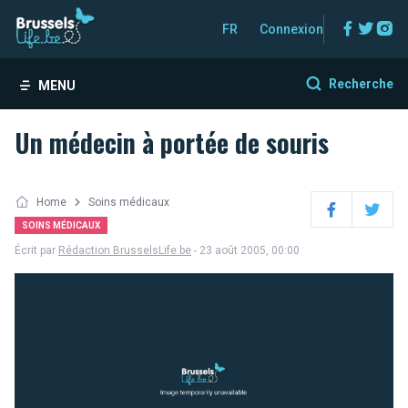
Facebo
Twitt
In
FR
Connexion
Recherche
MENU
Un médecin à portée de souris
Home
Soins médicaux
Facebook
Twitter
SOINS MÉDICAUX
Écrit par
Rédaction BrusselsLife.be
- 23 août 2005, 00:00