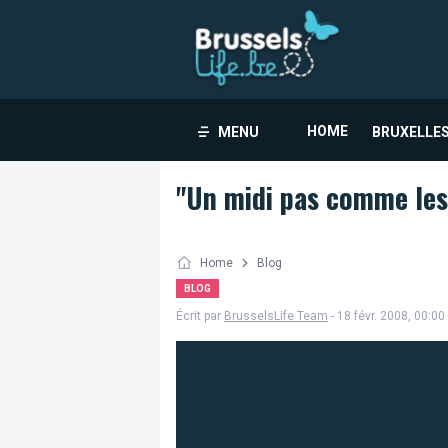
HOME
MENU
BRUXELLES
"Un midi pas comme les 
Home
Blog
BLOG
Écrit par
BrusselsLife Team
- 18 févr. 2008, 00:00