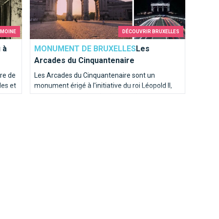
IMOINE
DÉCOUVRIR BRUXELLES
 à
MONUMENT DE BRUXELLES
Les
Arcades du Cinquantenaire
vre de
Les Arcades du Cinquantenaire sont un
les et
monument érigé à l'initiative du roi Léopold II,
en commémoration du cinquantième
anniversaire de l'indépendance de la Belgique
en 1905.