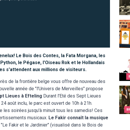
Ces i
Benelux! Le Bois des Contes, la Fata Morgana, les
Top 1
Python, le Pégase, l'Oiseau Rok et le Hollandais
es s'attendent aux millions de visiteurs.
 près de la frontière belge vous offre de nouveau des
ouvelle année de "l'Univers de Merveilles" propose
Que f
pt Lieues à Efteling
Durant l'Eté des Sept Lieues
e 24 août inclu, le parc est ouvert de 10h à 21h.
e les soirées jusqu'à minuit tous les samedis! Ces
B
ivertissements musicaux.
Le Fakir connaît la musique
"Le Fakir et le Jardinier" (visualisé dans le Bois de