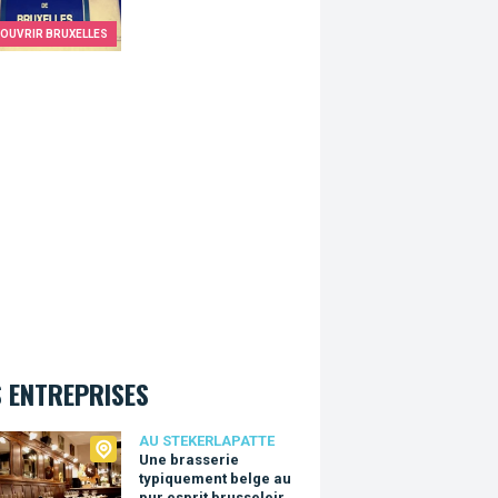
OUVRIR BRUXELLES
 ENTREPRISES
ekerlapatte
AU STEKERLAPATTE
Une brasserie
typiquement belge au
pur esprit brusseleir