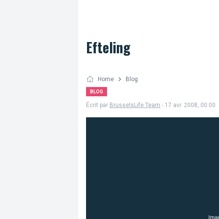
Efteling
Home
Blog
BLOG
Écrit par
BrusselsLife Team
- 17 avr. 2008, 00:00