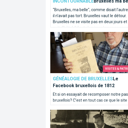
INCONTOURNABLE
Bruxelles ma be
"Bruxelles, ma belle", comme disait l'autre
il n'avait pas tort. Bruxelles vaut le détour.
Bruxelles ne se visite pas en deux jours et
nuit d'hôtel. Il faut s'en imprégner, se pose
ouvrir l'oeil, tendre l'oreille.
Le Facebook bruxellois de 1812
VISITES & PATR
GÉNÉALOGIE DE BRUXELLES
Le
Facebook bruxellois de 1812
Et si on essayait de recomposer notre pa
bruxellois? C’est en tout cas ce que le site
Bruxelles1812.org va vous permettre de
Victor Horta, père de l’Art nouveau à Br
vérifier. C’est un peu un Facebook du débu
19ème siècle ! Un site pour les généalogis
les curieux.