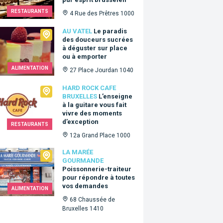
RESTAURANTS
4 Rue des Prêtres 1000
tel
AU VATEL
Le paradis
des douceurs sucrées
à déguster sur place
ou à emporter
ALIMENTATION
27 Place Jourdan 1040
Rock Cafe Bruxelles
HARD ROCK CAFE
BRUXELLES
L’enseigne
à la guitare vous fait
vivre des moments
d’exception
RESTAURANTS
12a Grand Place 1000
arée Gourmande
LA MARÉE
GOURMANDE
Poissonnerie-traiteur
pour répondre à toutes
vos demandes
ALIMENTATION
68 Chaussée de
Bruxelles 1410