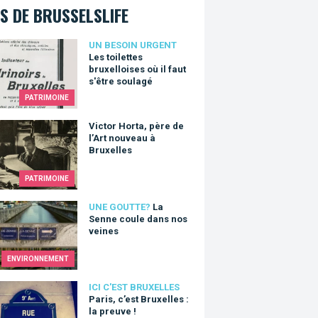
S DE BRUSSELSLIFE
oilettes bruxelloises où il faut s'être soulagé
UN BESOIN URGENT
Les toilettes
bruxelloises où il faut
s'être soulagé
PATRIMOINE
r Horta, père de l’Art nouveau à Bruxelles
Victor Horta, père de
l’Art nouveau à
Bruxelles
PATRIMOINE
nne coule dans nos veines
UNE GOUTTE?
La
Senne coule dans nos
veines
ENVIRONNEMENT
, c’est Bruxelles : la preuve !
ICI C'EST BRUXELLES
Paris, c’est Bruxelles :
la preuve !