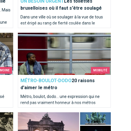
lle
UN BESOIN URGENT
Les toilettes
bruxelloises où il faut s'être soulagé
. Mais
Dans une ville où se soulager à la vue de tous
 une
est érigé au rang de fierté coulée dans le
r,
bronze, le commun des mortels s’offre de
20 raisons d'aimer le métro
temps à autre une pause sanitaire qui sort de
l’ordinaire. Sélection d’adresses pour vos petits
besoins...
IMOINE
MOBILITÉ
MÉTRO-BOULOT-DODO
20 raisons
d'aimer le métro
ssé
Métro, boulot, dodo… une expression qui ne
rend pas vraiment honneur à nos métros
pourtant si pratique !
uxelles
t du
Les Arcades du Cinquantenaire
tes et