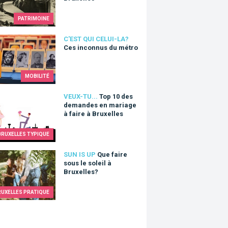
PATRIMOINE
nconnus du métro
C'EST QUI CELUI-LA?
Ces inconnus du métro
MOBILITÉ
0 des demandes en mariage à faire à Bruxelles
VEUX-TU...
Top 10 des
demandes en mariage
à faire à Bruxelles
BRUXELLES TYPIQUE
aire sous le soleil à Bruxelles?
SUN IS UP
Que faire
sous le soleil à
Bruxelles?
RUXELLES PRATIQUE