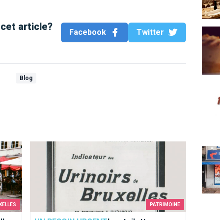
cet article?
Au Va
Facebook
Twitter
Blog
Hard 
Les toilettes bruxelloises où il faut s'être soulagé
La M
XELLES
PATRIMOINE