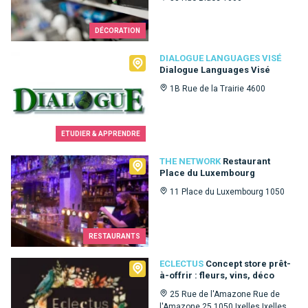
DÉCORATION
Dialogue Languages Visé
DIALOGUE LANGUAGES VISÉ
Dialogue Languages Visé
1B Rue de la Trairie 4600
ETUDIER & APPRENDRE
The Network
THE NETWORK
Restaurant
Place du Luxembourg
11 Place du Luxembourg 1050
RESTAURANTS
Eclectus
ECLECTUS
Concept store prêt-
à-offrir : fleurs, vins, déco
25 Rue de l'Amazone Rue de
l'Amazone 25 1050 Ixelles Ixelles