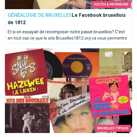
VISITES & PATRIMOINE
GÉNÉALOGIE DE BRUXELLES
Le Facebook bruxellois
de 1812
Et si on essayait de recomposer notre passé bruxellois? C’est
en tout cas ce que le site Bruxelles1812.org va vous permettre
de vérifier. C’est un peu un Facebook du début du 19ème siècle
Top 10 des chansons kitschs consacrées à Bruxelles
! Un site pour les généalogistes et les curieux.
BRUXELLES TYPIQUE