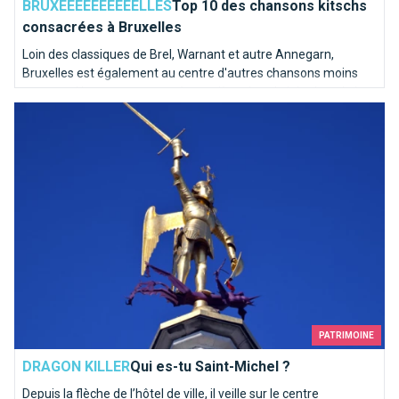
BRUXEEEEEEEEEELLES
Top 10 des chansons kitschs
consacrées à Bruxelles
Loin des classiques de Brel, Warnant et autre Annegarn,
Bruxelles est également au centre d'autres chansons moins
connues. Nous avons poussé une pièce dans le juke-box de la
Qui es-tu Saint-Michel ?
capitale de l'Europe pour en sortir les mélodies les plus kitschs.
PATRIMOINE
DRAGON KILLER
Qui es-tu Saint-Michel ?
Depuis la flèche de l’hôtel de ville, il veille sur le centre