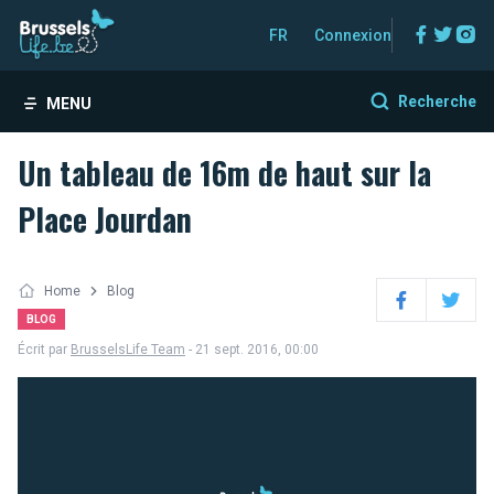
Facebo
Twitt
In
FR
Connexion
Recherche
MENU
Un tableau de 16m de haut sur la
Place Jourdan
Home
Blog
Facebook
Twitter
BLOG
Écrit par
BrusselsLife Team
- 21 sept. 2016, 00:00