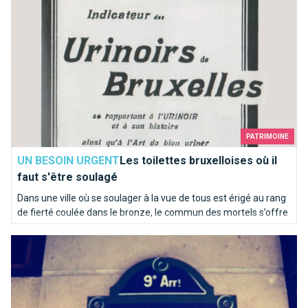
PATRIMOINE
UN BESOIN URGENT
Les toilettes bruxelloises où il
faut s'être soulagé
Dans une ville où se soulager à la vue de tous est érigé au rang
de fierté coulée dans le bronze, le commun des mortels s’offre
de temps à autre une pause sanitaire qui sort de l’ordinaire.
Paris, c’est Bruxelles : la preuve !
Sélection d’adresses pour vos petits besoins...