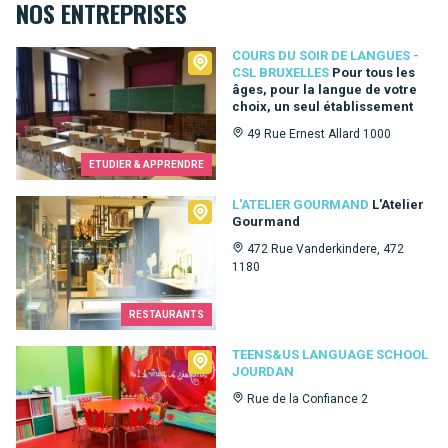
NOS ENTREPRISES
Cours du Soir de Langues - CSL Bruxelles
COURS DU SOIR DE LANGUES -
CSL BRUXELLES
Pour tous les
âges, pour la langue de votre
choix, un seul établissement
49 Rue Ernest Allard 1000
ETUDIER & APPRENDRE
L'Atelier Gourmand
L'ATELIER GOURMAND
L'Atelier
Gourmand
472 Rue Vanderkindere, 472
1180
RESTAURANTS
Teens&Us language school Jourdan
TEENS&US LANGUAGE SCHOOL
JOURDAN
Rue de la Confiance 2