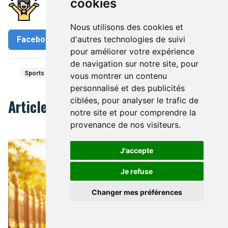
cookies
Partagez-le
Nous utilisons des cookies et
d'autres technologies de suivi
Facebook
Twitter
pour améliorer votre expérience
de navigation sur notre site, pour
Sports individuels
Jogging
Sports
Fitness & Jogging
vous montrer un contenu
personnalisé et des publicités
ciblées, pour analyser le trafic de
Articles Liés
notre site et pour comprendre la
provenance de nos visiteurs.
Rouler en vélo en dehors de Bruxelles
J'accepte
Je refuse
Changer mes préférences