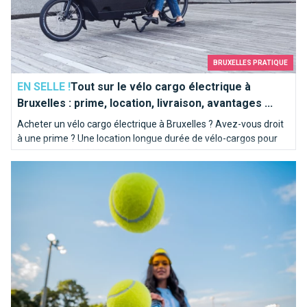
BRUXELLES PRATIQUE
EN SELLE !
Tout sur le vélo cargo électrique à
Bruxelles : prime, location, livraison, avantages ...
Acheter un vélo cargo électrique à Bruxelles ? Avez-vous droit
à une prime ? Une location longue durée de vélo-cargos pour
mon entreprise ? Livraison ou occasion ? A vous de vous
Tailles, infrastructures, surfaces: le tennis à Bruxelles compt
décider, Bruxelles vous attend !