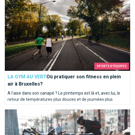
SPORTS D'ÉQUIPES
LA GYM AU VERT
Où pratiquer son fitness en plein
air à Bruxelles?
A l'aise dans son canapé ? Le printemps est là et, avec lui, le
retour de températures plus douces et de journées plus
longues. L'occasion de s'aérer l'esprit et pourquoi pas le corps !
Smart lock? Les meilleures astuces pour éviter de se faire vo
Voici une liste d'activités en plein air.