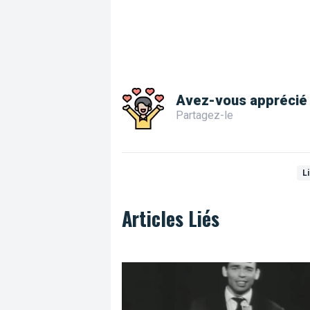
Avez-vous apprécié 
Partagez-le
L
Articles Liés
Ils chantent Bruxelles