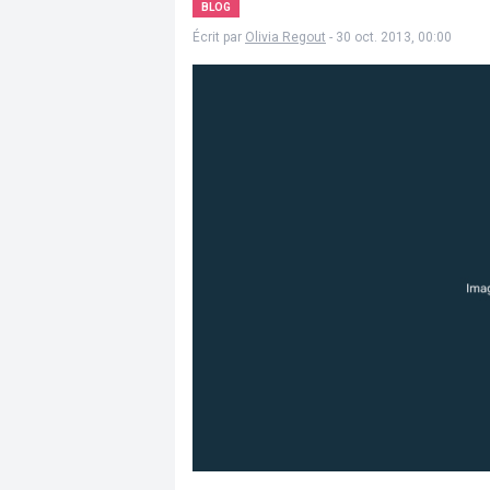
BLOG
Écrit par
Olivia Regout
- 30 oct. 2013, 00:00