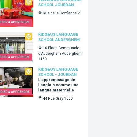
s&Us language school Jourdan
SCHOOL JOURDAN
Rue de la Confiance 2
UDIER & APPRENDRE
&Us language school Auderghem
KIDS&US LANGUAGE
SCHOOL AUDERGHEM
16 Place Communale
d'Auderghem Auderghem
UDIER & APPRENDRE
1160
Us language school - Jourdan
KIDS&US LANGUAGE
SCHOOL - JOURDAN
L’apprentissage de
l’anglais comme une
langue maternelle
UDIER & APPRENDRE
44 Rue Gray 1060