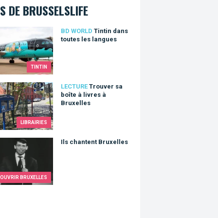
S DE BRUSSELSLIFE
n dans toutes les langues
BD WORLD
Tintin dans
toutes les langues
TINTIN
er sa boîte à livres à Bruxelles
LECTURE
Trouver sa
boîte à livres à
Bruxelles
LIBRAIRIES
hantent Bruxelles
Ils chantent Bruxelles
OUVRIR BRUXELLES