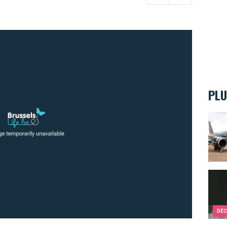
PLU
Tinti
Ils c
DÉC