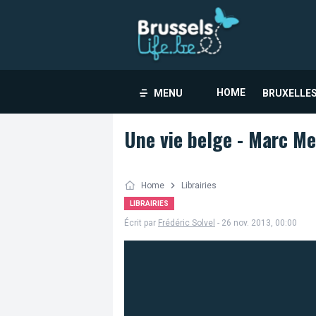
HOME
MENU
BRUXELLES
Une vie belge - Marc M
Home
Librairies
LIBRAIRIES
Écrit par
Frédéric Solvel
- 26 nov. 2013, 00:00