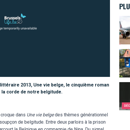
PLU
Tinti
Trouv
littéraire 2013, Une vie belge, le cinquième roman
Ils c
 la corde de notre belgitude.
DÉC
 croque dans
Une vie belge
des thèmes générationnel
 soupçon de belgitude. Entre deux parloirs à la prison
arcourt la Belgique en compagnie de Nina. Du signal