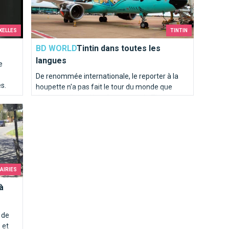
XELLES
TINTIN
BD WORLD
Tintin dans toutes les
langues
e
De renommée internationale, le reporter à la
és.
houpette n'a pas fait le tour du monde que
dans ses albums! Les Aventures de Tintin se
sont exportées à travers le monde avec des
versions plus polyglottes les unes que les
autres. Jugez plutôt!
RAIRIES
à
 de
 et