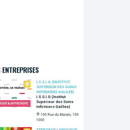
 ENTREPRISES
.I.G (Institut Supérieur des Soins Infirmiers Galilée)
I.S.S.I.G (INSTITUT
SUPÉRIEUR DES SOINS
INFIRMIERS GALILÉE)
I.S.S.I.G (Institut
Supérieur des Soins
UDIER & APPRENDRE
Infirmiers Galilée)
100 Rue du Marais, 100
1000
TEENS&US LANGUAGE