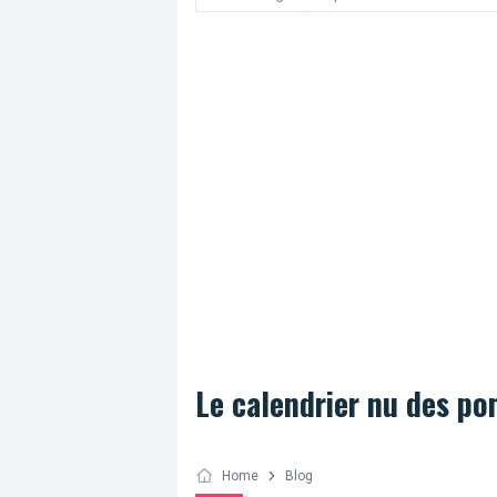
des histoires. On en compte 111 dans
Bruxelles, laquelle est la plus proche de c
vous?
Le calendrier nu des po
Home
Blog