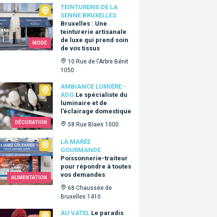
urerie de la Senne Bruxelles
TEINTURERIE DE LA
SENNE BRUXELLES
Bruxelles : Une
teinturerie artisanale
de luxe qui prend soin
MODE
de vos tissus
10 Rue de l'Arbre Bénit
1050
ance Lumière - ADG
AMBIANCE LUMIÈRE -
ADG
Le spécialiste du
luminaire et de
l’éclairage domestique
DÉCORATION
58 Rue Blaes 1000
arée Gourmande
LA MARÉE
GOURMANDE
Poissonnerie-traiteur
pour répondre à toutes
vos demandes
ALIMENTATION
68 Chaussée de
Bruxelles 1410
tel
AU VATEL
Le paradis