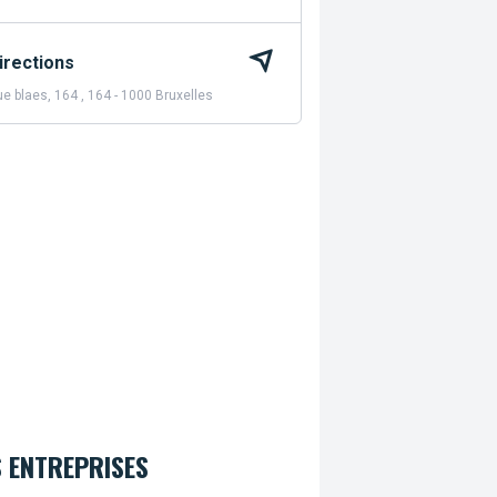
irections
e blaes, 164 , 164 - 1000 Bruxelles
 ENTREPRISES