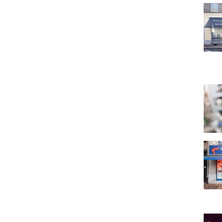
Teint
Ambi
La M
Au Va