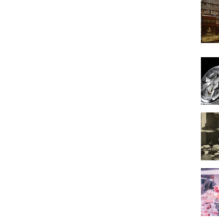
La Co
CODE4
Victo
Où tr