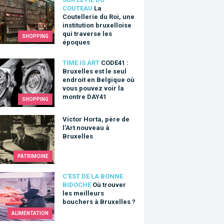
utellerie du Roi, une institution bruxelloise qui traverse les épo
COUTEAU
La
Coutellerie du Roi, une
institution bruxelloise
qui traverse les
SHOPPING
époques
1 : Bruxelles est le seul endroit en Belgique où vous pouvez v
TIME IS ART
CODE41 :
Bruxelles est le seul
endroit en Belgique où
vous pouvez voir la
montre DAY41
SHOPPING
r Horta, père de l’Art nouveau à Bruxelles
Victor Horta, père de
l’Art nouveau à
Bruxelles
PATRIMOINE
ouver les meilleurs bouchers à Bruxelles ?
C'EST DE LA BONNE
BIDOCHE
Où trouver
les meilleurs
bouchers à Bruxelles ?
ALIMENTATION