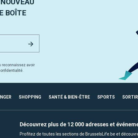
 NOUVEAU
 BOÎTE
Email Address
Envoyer
s reconnaissez avoir
nfidentialité.
ANGER
SHOPPING
SANTÉ & BIEN-ÊTRE
SPORTS
SORTIR
Découvrez plus de 12 000 adresses et événem
Profitez de toutes les sections de BrusselsLife.be et découv