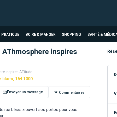
 PRATIQUE
BOIRE & MANGER
SHOPPING
SANTÉ & MÉDIC
- AThmosphere inspires
Rése
re inspires ATitude
0
 blaes, 164 1000
Envoyer un message
Commentaires
V
de rue blaes a ouvert ses portes pour vous
E
ur.