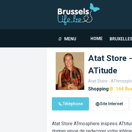
HOME
MENU
BRUXELLES
Atat Store 
ATitude
Atat Store - AThmosphe
Shopping
164 Rue
Téléphone
Site Internet
Atat Store ATmosphere inspires ATtitu
donner envie de redecorer votre intérie