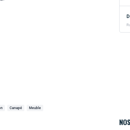
D
Ru
on
Canapé
Meuble
NOS