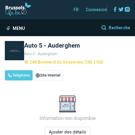
Facebo
Twitt
In
FR
Connexion
Recherche
MENU
Auto 5 - Auderghem
Auto 5 - Auderghem
240 Boulvard du Souverain, 240 1160
Téléphone
Site Internet
Information non disponible
Ajouter des détails