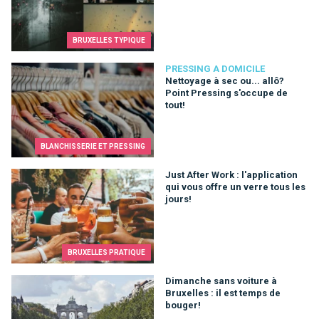
BRUXELLES TYPIQUE
Nettoyage à sec ou... allô? Point Pressing s'occupe de tout!
PRESSING A DOMICILE
Nettoyage à sec ou... allô?
Point Pressing s'occupe de
tout!
BLANCHISSERIE ET PRESSING
Just After Work : l'application qui vous offre un verre tous les 
Just After Work : l'application
qui vous offre un verre tous les
jours!
BRUXELLES PRATIQUE
Dimanche sans voiture à Bruxelles : il est temps de bouger!
Dimanche sans voiture à
Bruxelles : il est temps de
bouger!