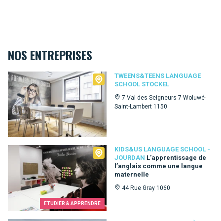
NOS ENTREPRISES
Tweens&Teens language school Stockel
TWEENS&TEENS LANGUAGE
SCHOOL STOCKEL
7 Val des Seigneurs 7 Woluwé-
Saint-Lambert 1150
Kids&Us language school - Jourdan
KIDS&US LANGUAGE SCHOOL -
JOURDAN
L’apprentissage de
l’anglais comme une langue
maternelle
44 Rue Gray 1060
ETUDIER & APPRENDRE