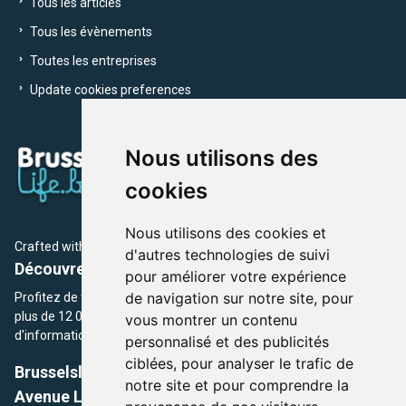
Tous les articles
Tous les évènements
Toutes les entreprises
Update cookies preferences
Nous utilisons des
cookies
Nous utilisons des cookies et
Crafted with
by Brusselslife Team
d'autres technologies de suivi
Découvrez plus de 12 000 adresses et événements
pour améliorer votre expérience
de navigation sur notre site, pour
Profitez de toutes les sections de BrusselsLife.be et découvrez
plus de 12 000 adresses et un grand choix d'événements,
vous montrer un contenu
d'informations et de conseils et astuces de notre écriture.
personnalisé et des publicités
ciblées, pour analyser le trafic de
Brusselslife.be
notre site et pour comprendre la
Avenue Louise, 500 -1050 Ixelles, Brussels,