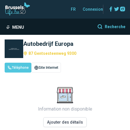
Facebo
Twitt
In
FR
Connexion
Recherche
MENU
Autobedrijf Europa
87 Gentsesteenweg 9300
Téléphone
Site Internet
Information non disponible
Ajouter des détails