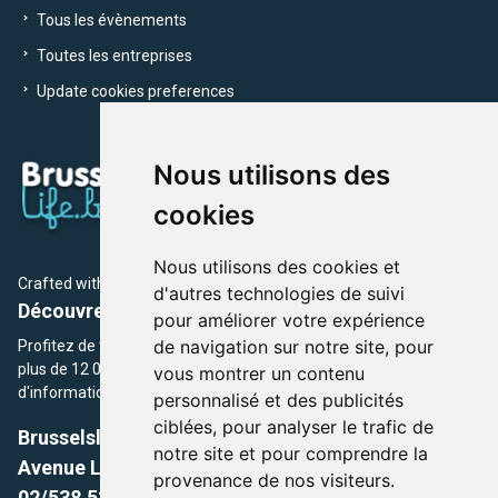
Tous les évènements
Toutes les entreprises
Update cookies preferences
Nous utilisons des
cookies
Nous utilisons des cookies et
Crafted with
by Brusselslife Team
d'autres technologies de suivi
Découvrez plus de 12 000 adresses et événements
pour améliorer votre expérience
de navigation sur notre site, pour
Profitez de toutes les sections de BrusselsLife.be et découvrez
plus de 12 000 adresses et un grand choix d'événements,
vous montrer un contenu
d'informations et de conseils et astuces de notre écriture.
personnalisé et des publicités
ciblées, pour analyser le trafic de
Brusselslife.be
notre site et pour comprendre la
Avenue Louise, 500 -1050 Ixelles, Brussels,
provenance de nos visiteurs.
02/538.51.49.