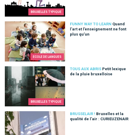
BRUXELLES TYPIQUE
Quand l’art et l’enseignement ne font plus qu’un
FUNNY WAY TO LEARN
Quand
l’art et l’enseignement ne font
plus qu’un
ECOLE DE LANGUES
Petit lexique de la pluie bruxelloise
TOUS AUX ABRIS
Petit lexique
de la pluie bruxelloise
BRUXELLES TYPIQUE
Bruxelles et la qualité de l'air : CURIEUZENAIR
BRUSSELAIR !
Bruxelles et la
qualité de l'air : CURIEUZENAIR