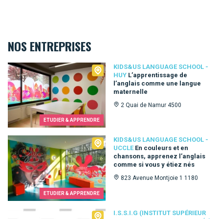
NOS ENTREPRISES
Kids&Us language school - Huy
KIDS&US LANGUAGE SCHOOL -
HUY
L’apprentissage de
l’anglais comme une langue
maternelle
2 Quai de Namur 4500
ETUDIER & APPRENDRE
Kids&Us language school - Uccle
KIDS&US LANGUAGE SCHOOL -
UCCLE
En couleurs et en
chansons, apprenez l’anglais
comme si vous y étiez nés
823 Avenue Montjoie 1 1180
ETUDIER & APPRENDRE
I.S.S.I.G (Institut Supérieur des Soins Infirmiers Galilée)
I.S.S.I.G (INSTITUT SUPÉRIEUR