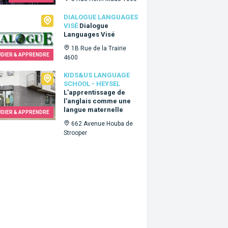
ogue Languages Visé
DIALOGUE LANGUAGES
VISÉ
Dialogue
Languages Visé
1B Rue de la Trairie
UDIER & APPRENDRE
4600
Us language school - Heysel
KIDS&US LANGUAGE
SCHOOL - HEYSEL
L’apprentissage de
l’anglais comme une
langue maternelle
UDIER & APPRENDRE
662 Avenue Houba de
Strooper