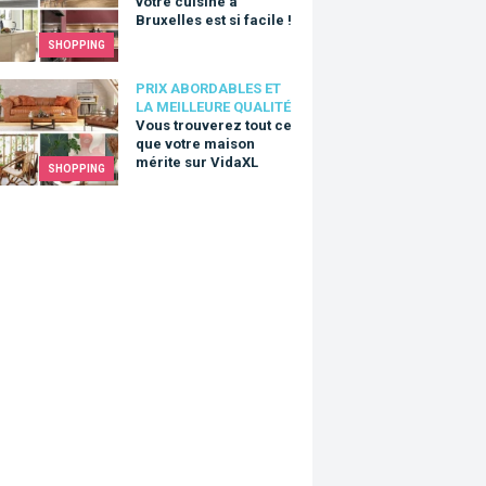
votre cuisine à
Bruxelles est si facile !
SHOPPING
trouverez tout ce que votre maison mérite sur VidaXL
PRIX ABORDABLES ET
LA MEILLEURE QUALITÉ
Vous trouverez tout ce
que votre maison
mérite sur VidaXL
SHOPPING