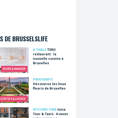
S DE BRUSSELSLIFE
restaurant : la nouvelle cuisine à Bruxelles
A TABLE
TERO
restaurant : la
nouvelle cuisine à
Bruxelles
BOIRE & MANGER
vrez les lieux fleuris de Bruxelles
PRINTEMPS
Découvrez les lieux
fleuris de Bruxelles
SORTIES & LOISIRS
 Tour & Taxis : trouver votre cuisine à Bruxelles est si facile !
KITCHEN TIME
Ixina
Tour & Taxis : trouver