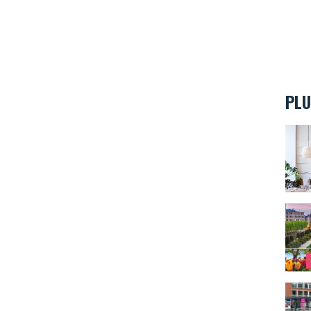
PLU
TERO 
Décou
Ixina