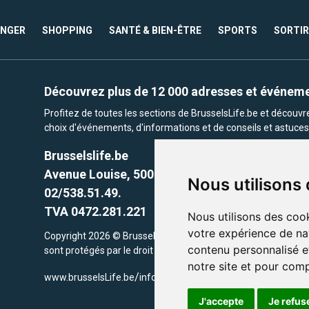
ANGER
SHOPPING
SANTÉ & BIEN-ÊTRE
SPORTS
SORTIR
Découvrez plus de 12 000 adresses et événem
Profitez de toutes les sections de BrusselsLife.be et découv
choix d'événements, d'informations et de conseils et astuces 
Brusselslife.be
Avenue Louise, 500 -1050 Ixelles, Brussels,
Nous utilisons
02/538.51.49.
TVA 0472.281.221
Nous utilisons des cook
votre expérience de na
Copyright 2026 © Brusselslife.be Tous droits réservés. Le cont
contenu personnalisé et
sont protégés par le droit d'auteur. la propriétaires respectifs.
notre site et pour com
/
www.brusselsLife.be
info@brusselslife.be
J'accepte
Je refus