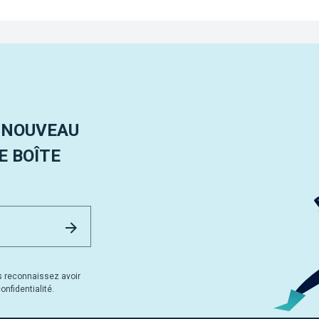
 NOUVEAU
 BOÎTE
Email Address
Envoyer
s reconnaissez avoir
nfidentialité.