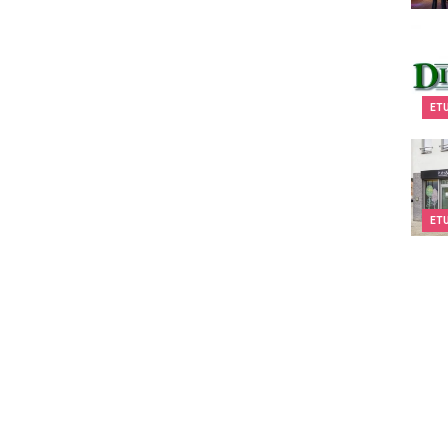
Dial
ET
Kids&
ET