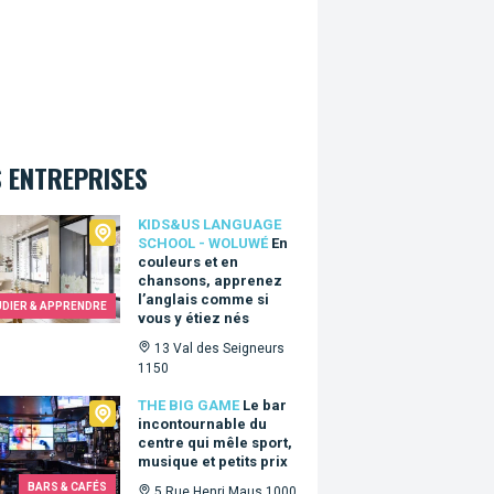
 ENTREPRISES
&Us language school - Woluwé
KIDS&US LANGUAGE
SCHOOL - WOLUWÉ
En
couleurs et en
chansons, apprenez
l’anglais comme si
UDIER & APPRENDRE
vous y étiez nés
13 Val des Seigneurs
1150
Big Game
THE BIG GAME
Le bar
incontournable du
centre qui mêle sport,
musique et petits prix
BARS & CAFÉS
5 Rue Henri Maus 1000