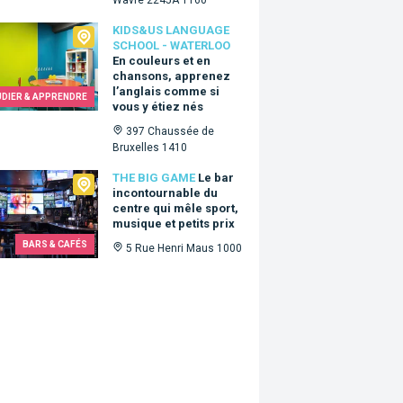
Wavre 2245A 1160
Us language school - Waterloo
KIDS&US LANGUAGE
SCHOOL - WATERLOO
En couleurs et en
chansons, apprenez
l’anglais comme si
UDIER & APPRENDRE
vous y étiez nés
397 Chaussée de
Bruxelles 1410
Big Game
THE BIG GAME
Le bar
incontournable du
centre qui mêle sport,
musique et petits prix
BARS & CAFÉS
5 Rue Henri Maus 1000