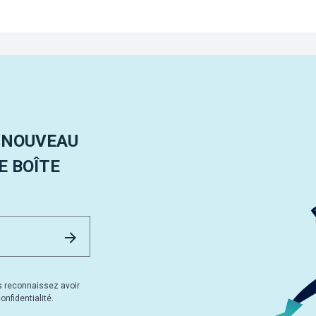
 NOUVEAU
 BOÎTE
Email Address
Envoyer
s reconnaissez avoir
nfidentialité.