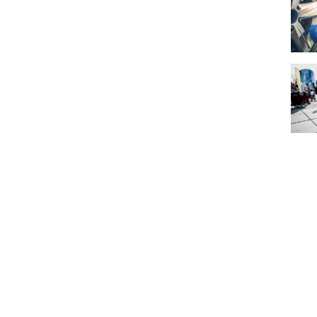
Où ac