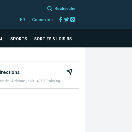
Recherche
Facebook
Twitter
Instagram
FR
Connexion
AL
SPORTS
SORTIES & LOISIRS
irections
ie de l'Ardenne , 160 - 4053 Embourg