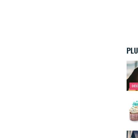
PLU
Les v
DÉC
Oh m
Les b