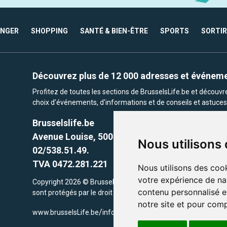
ANGER
SHOPPING
SANTÉ & BIEN-ÊTRE
SPORTS
SORTIR
Découvrez plus de 12 000 adresses et événem
Profitez de toutes les sections de BrusselsLife.be et découv
choix d'événements, d'informations et de conseils et astuces 
Brusselslife.be
Avenue Louise, 500 -1050 Ixelles, Brussels,
Nous utilisons
02/538.51.49.
TVA 0472.281.221
Nous utilisons des cook
votre expérience de na
Copyright 2026 © Brusselslife.be Tous droits réservés. Le cont
contenu personnalisé et
sont protégés par le droit d'auteur. la propriétaires respectifs.
notre site et pour com
/
www.brusselsLife.be
info@brusselslife.be