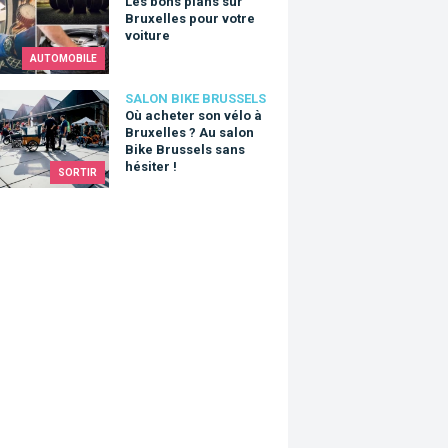
Les bons plans sur
Bruxelles pour votre
voiture
AUTOMOBILE
heter son vélo à Bruxelles ? Au salon Bike Brussels sans hésiter
SALON BIKE BRUSSELS
Où acheter son vélo à
Bruxelles ? Au salon
Bike Brussels sans
hésiter !
SORTIR