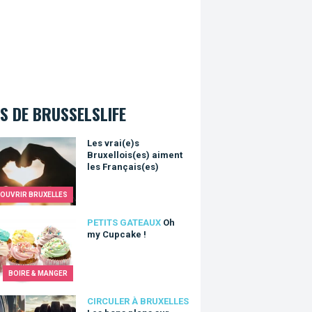
S DE BRUSSELSLIFE
rai(e)s Bruxellois(es) aiment les Français(es)
Les vrai(e)s
Bruxellois(es) aiment
les Français(es)
OUVRIR BRUXELLES
y Cupcake !
PETITS GATEAUX
Oh
my Cupcake !
BOIRE & MANGER
ons plans sur Bruxelles pour votre voiture
CIRCULER À BRUXELLES