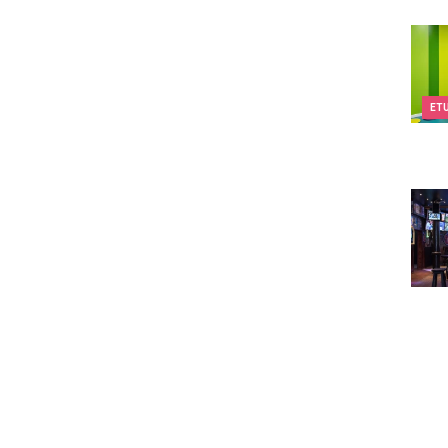
Kids&
ET
The 