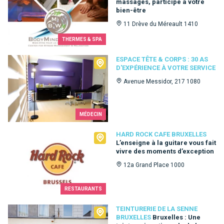
massages, participe à votre
bien-être
11 Drève du Méreault 1410
THERMES & SPA
Espace Tête & Corps : 30 as d'expérience à votre service
ESPACE TÊTE & CORPS : 30 AS
D'EXPÉRIENCE À VOTRE SERVICE
Avenue Messidor, 217 1080
MÉDECIN
Hard Rock Cafe Bruxelles
HARD ROCK CAFE BRUXELLES
L’enseigne à la guitare vous fait
vivre des moments d’exception
12a Grand Place 1000
RESTAURANTS
Teinturerie de la Senne Bruxelles
TEINTURERIE DE LA SENNE
BRUXELLES
Bruxelles : Une