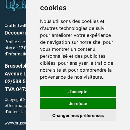
cookies
Nous utilisons des cookies et
Crafted with
by Brusselslife Team
d'autres technologies de suivi
Découvrez plus de 12 000 adresses et événements
pour améliorer votre expérience
de navigation sur notre site, pour
Profitez de toutes les sections de BrusselsLife.be et découvrez
plus de 12 000 adresses et un grand choix d'événements,
vous montrer un contenu
d'informations et de conseils et astuces de notre écriture.
personnalisé et des publicités
ciblées, pour analyser le trafic de
Brusselslife.be
notre site et pour comprendre la
Avenue Louise, 500 -1050 Ixelles, Brussels,
provenance de nos visiteurs.
02/538.51.49.
TVA 0472.281.221
J'accepte
Copyright 2026 © Brusselslife.be Tous droits réservés. Le contenu
Je refuse
et les images utilisés sur ce site sont protégés par le droit
d'auteur. la propriétaires respectifs.
Changer mes préférences
/
www.brusselsLife.be
info@brusselslife.be