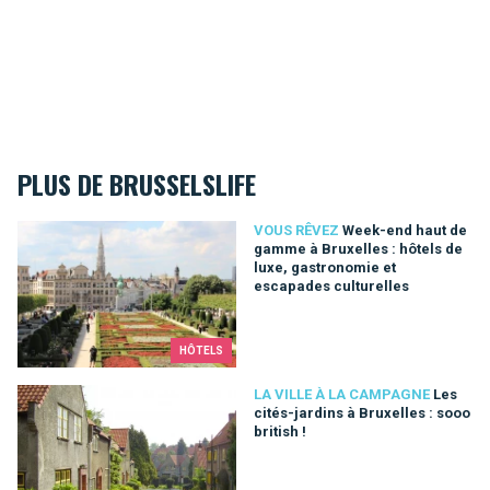
PLUS DE BRUSSELSLIFE
Week-end haut de gamme à Bruxelles : hôtels de luxe, gastro
VOUS RÊVEZ
Week-end haut de
gamme à Bruxelles : hôtels de
luxe, gastronomie et
escapades culturelles
HÔTELS
Les cités-jardins à Bruxelles : sooo british !
LA VILLE À LA CAMPAGNE
Les
cités-jardins à Bruxelles : sooo
british !