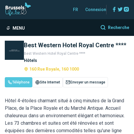
Facebo
Twitt
In
FR
Connexion
Recherche
MENU
Best Western Hotel Royal Centre ****
Best Western Hotel Royal Centre ****
Hôtels
160 Rue Royale, 160 1000
Téléphone
Site Internet
Envoyer un message
Hôtel 4-étoiles charmant situé à cinq minutes de la Grand
Place, de la Place Royale et du Marché Antique. Accueil
chaleureux dans un environnement élégant et harmonieux.
Les 73 chambres et suites ont été rénovées et sont
équipées des dernières commodités telles qu'une ligne