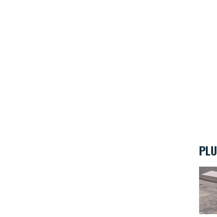
PLU
Aux o