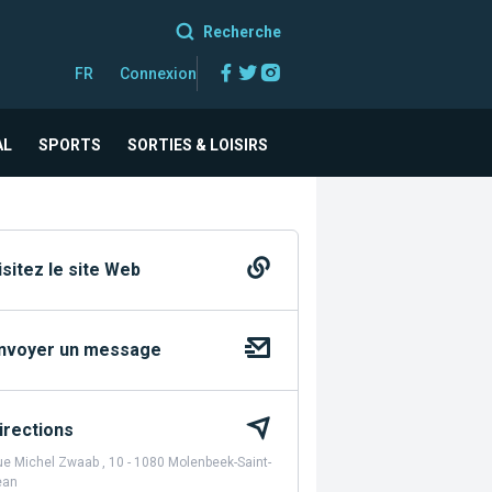
Recherche
Facebook
Twitter
Instagram
FR
Connexion
AL
SPORTS
SORTIES & LOISIRS
isitez le site Web
nvoyer un message
irections
e Michel Zwaab , 10 - 1080 Molenbeek-Saint-
ean