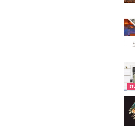
Body
Kids
ET
Eclec