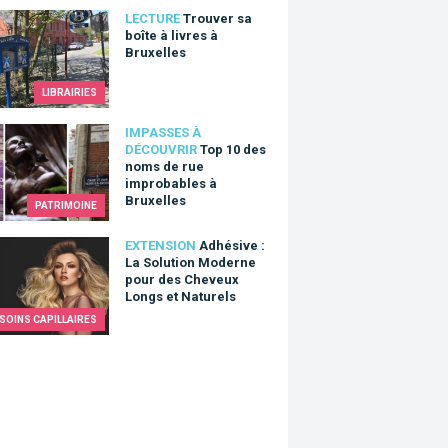
er sa boîte à livres à Bruxelles
LECTURE
Trouver sa
boîte à livres à
Bruxelles
LIBRAIRIES
0 des noms de rue improbables à Bruxelles
IMPASSES À
DÉCOUVRIR
Top 10 des
noms de rue
improbables à
Bruxelles
PATRIMOINE
ive : La Solution Moderne pour des Cheveux Longs et Naturels
EXTENSION
Adhésive :
La Solution Moderne
pour des Cheveux
Longs et Naturels
SOINS CAPILLAIRES