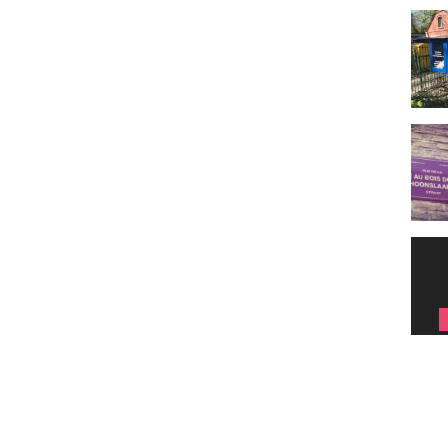
Trouv
Top 1
Adhés