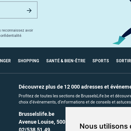
Email Address
Envoyer
s reconnaissez avoir
nfidentialité.
ANGER
SHOPPING
SANTÉ & BIEN-ÊTRE
SPORTS
SORTIR
Découvrez plus de 12 000 adresses et événem
Profitez de toutes les sections de BrusselsLife.be et découv
choix d'événements, d'informations et de conseils et astuces 
Brusselslife.be
Avenue Louise, 500 -1050 Ixelles, Brussels,
Nous utilisons
02/538.51.49.