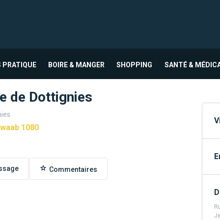
 PRATIQUE
BOIRE & MANGER
SHOPPING
SANTÉ & MÉDIC
e de Dottignies
nies
V
Zwaab 1080
E
ssage
Commentaires
D
Ru
J