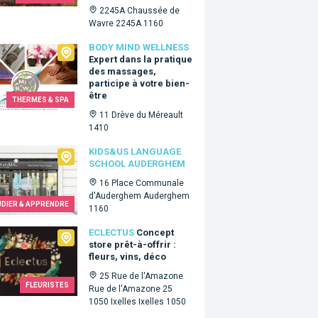
2245A Chaussée de
Wavre 2245A 1160
 Mind Wellness
BODY MIND WELLNESS
Expert dans la pratique
des massages,
participe à votre bien-
être
THERMES & SPA
11 Drève du Méreault
1410
&Us language school Auderghem
KIDS&US LANGUAGE
SCHOOL AUDERGHEM
16 Place Communale
d'Auderghem Auderghem
UDIER & APPRENDRE
1160
tus
ECLECTUS
Concept
store prêt-à-offrir :
fleurs, vins, déco
25 Rue de l'Amazone
FLEURISTES
Rue de l'Amazone 25
1050 Ixelles Ixelles 1050