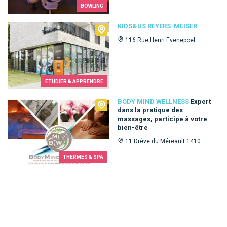
BOWLING
Kids&Us Reyers-Meiser
KIDS&US REYERS-MEISER
116 Rue Henri Evenepoel
ETUDIER & APPRENDRE
Body Mind Wellness
BODY MIND WELLNESS
Expert
dans la pratique des
massages, participe à votre
bien-être
11 Drève du Méreault 1410
THERMES & SPA