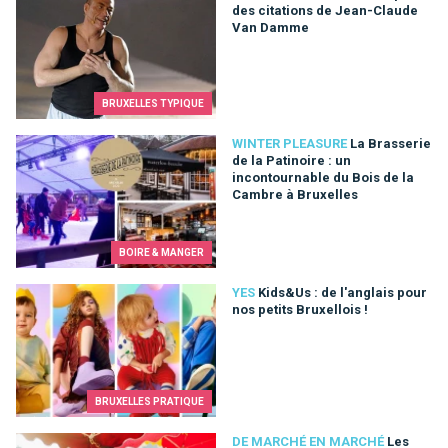
des citations de Jean-Claude
Van Damme
BRUXELLES TYPIQUE
La Brasserie de la Patinoire : un incontournable du Bois de la
WINTER PLEASURE
La Brasserie
de la Patinoire : un
incontournable du Bois de la
Cambre à Bruxelles
BOIRE & MANGER
Kids&Us : de l'anglais pour nos petits Bruxellois !
YES
Kids&Us : de l'anglais pour
nos petits Bruxellois !
BRUXELLES PRATIQUE
Les marchés bruxellois commune par commune
DE MARCHÉ EN MARCHÉ
Les