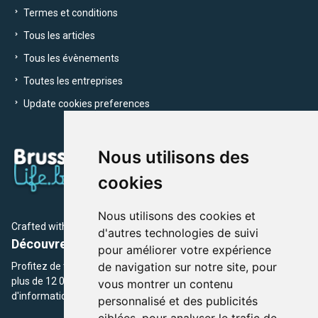
Termes et conditions
Tous les articles
Tous les évènements
Toutes les entreprises
Update cookies preferences
Nous utilisons des
cookies
Nous utilisons des cookies et
Crafted with
by Brusselslife Team
d'autres technologies de suivi
Découvrez plus de 12 000 adresses et événements
pour améliorer votre expérience
de navigation sur notre site, pour
Profitez de toutes les sections de BrusselsLife.be et découvrez
plus de 12 000 adresses et un grand choix d'événements,
vous montrer un contenu
d'informations et de conseils et astuces de notre écriture.
personnalisé et des publicités