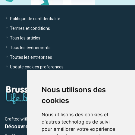
Politique de confidentialité
Termes et conditions
Tous les articles
Tous les évènements
Toutes les entreprises
Update cookies preferences
Nous utilisons des
cookies
Nous utilisons des cookies et
Crafted with
by Brusselslife Team
d'autres technologies de suivi
Découvrez plus de 12 000 adresses et événements
pour améliorer votre expérience