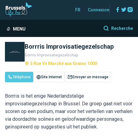
Facebo
Twitt
In
FR
Connexion
Recherche
MENU
Borrris Improvisatiegezelschap
Borrris Improvisatiegezelschap
5 Rue Vx Marché aux Grains 1000
Téléphone
Site Internet
Envoyer un message
Borrris is het enige Nederlandstalige
improvisatiegezelschap in Brussel. De groep gaat niet voor
scoren op een podium, maar voor het vertellen van verhalen
via doordachte scènes en geloofwaardige personages,
geïnspireerd op suggesties uit het publiek.