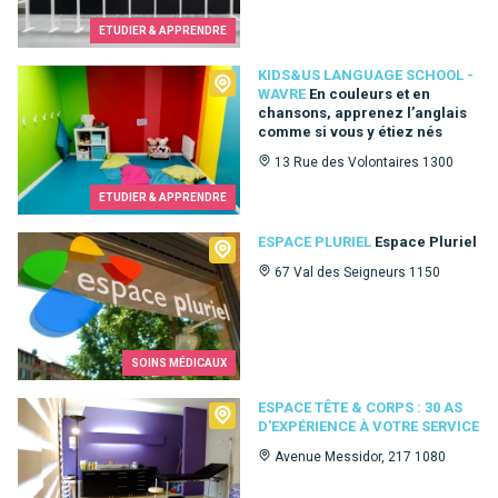
ETUDIER & APPRENDRE
Kids&Us language school - Wavre
KIDS&US LANGUAGE SCHOOL -
WAVRE
En couleurs et en
chansons, apprenez l’anglais
comme si vous y étiez nés
13 Rue des Volontaires 1300
ETUDIER & APPRENDRE
Espace Pluriel
ESPACE PLURIEL
Espace Pluriel
67 Val des Seigneurs 1150
SOINS MÉDICAUX
Espace Tête & Corps : 30 as d'expérience à votre service
ESPACE TÊTE & CORPS : 30 AS
D'EXPÉRIENCE À VOTRE SERVICE
Avenue Messidor, 217 1080