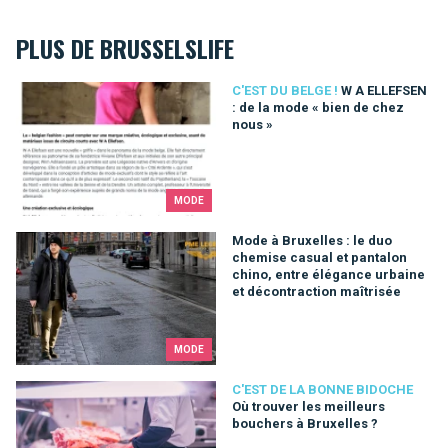
PLUS DE BRUSSELSLIFE
W A ELLEFSEN : de la mode « bien de chez nous »
C'EST DU BELGE !
W A ELLEFSEN
: de la mode « bien de chez
nous »
MODE
Mode à Bruxelles : le duo chemise casual et pantalon chino, e
Mode à Bruxelles : le duo
chemise casual et pantalon
chino, entre élégance urbaine
et décontraction maîtrisée
MODE
Où trouver les meilleurs bouchers à Bruxelles ?
C'EST DE LA BONNE BIDOCHE
Où trouver les meilleurs
bouchers à Bruxelles ?