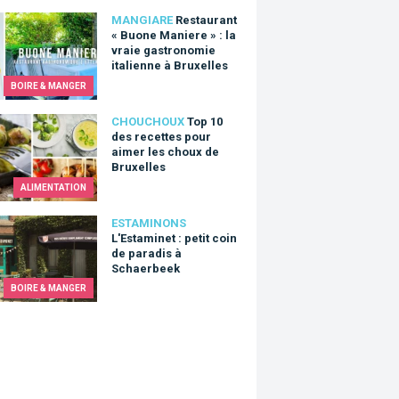
urant « Buone Maniere » : la vraie gastronomie italienne à Bruxel
MANGIARE
Restaurant
« Buone Maniere » : la
vraie gastronomie
italienne à Bruxelles
BOIRE & MANGER
0 des recettes pour aimer les choux de Bruxelles
CHOUCHOUX
Top 10
des recettes pour
aimer les choux de
Bruxelles
ALIMENTATION
aminet : petit coin de paradis à Schaerbeek
ESTAMINONS
L'Estaminet : petit coin
de paradis à
Schaerbeek
BOIRE & MANGER