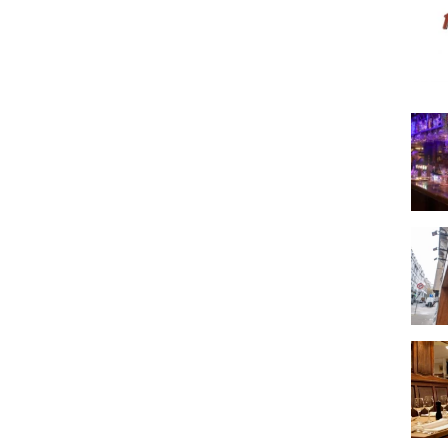
The 
Compt
Au St