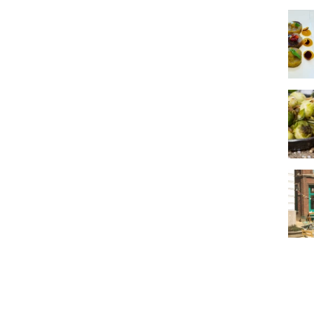
Resta
Top 1
L'Est