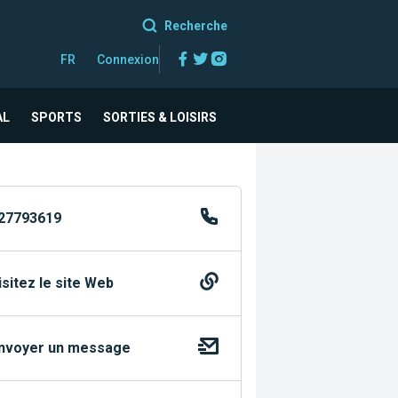
Recherche
Facebook
Twitter
Instagram
FR
Connexion
AL
SPORTS
SORTIES & LOISIRS
27793619
isitez le site Web
nvoyer un message