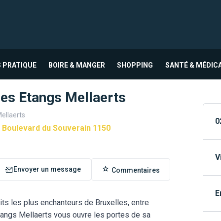
 PRATIQUE
BOIRE & MANGER
SHOPPING
SANTÉ & MÉDIC
des Etangs Mellaerts
ellaerts
0
 Boulevard du Souverain 1150
V
Envoyer un message
Commentaires
E
ts les plus enchanteurs de Bruxelles, entre
Étangs Mellaerts vous ouvre les portes de sa