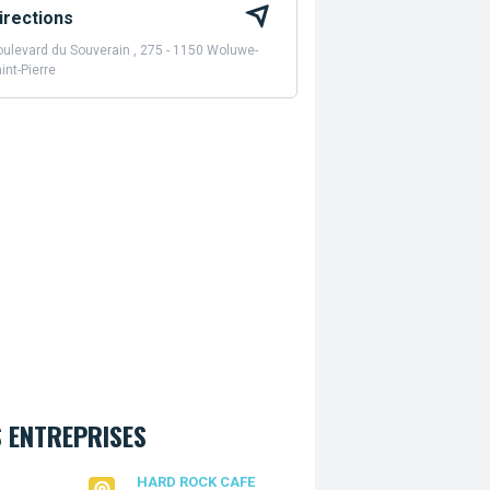
irections
ulevard du Souverain , 275 - 1150 Woluwe-
int-Pierre
 ENTREPRISES
Rock Cafe Bruxelles
HARD ROCK CAFE