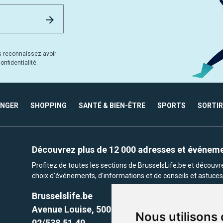
Email Address
Envoyer
s reconnaissez avoir
nfidentialité.
ANGER
SHOPPING
SANTÉ & BIEN-ÊTRE
SPORTS
SORTIR
Découvrez plus de 12 000 adresses et événem
Profitez de toutes les sections de BrusselsLife.be et découv
choix d'événements, d'informations et de conseils et astuces 
Brusselslife.be
Avenue Louise, 500 -1050 Ixelles, Brussels,
Nous utilisons
02/538.51.49.