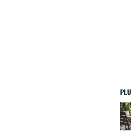
PLU
Les r