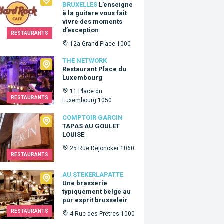
BRUXELLES
L’enseigne
à la guitare vous fait
vivre des moments
d’exception
RESTAURANTS
12a Grand Place 1000
Network
THE NETWORK
Restaurant Place du
Luxembourg
11 Place du
RESTAURANTS
Luxembourg 1050
oir Garcin
COMPTOIR GARCIN
TAPAS AU GOULET
LOUISE
25 Rue Dejoncker 1060
RESTAURANTS
ekerlapatte
AU STEKERLAPATTE
Une brasserie
typiquement belge au
pur esprit brusseleir
RESTAURANTS
4 Rue des Prêtres 1000