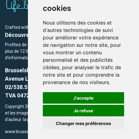
cookies
Nous utilisons des cookies et
Crafted with
by Brusselslife Team
d'autres technologies de suivi
Découvrez plus de 12 000 adresses et événements
pour améliorer votre expérience
de navigation sur notre site, pour
Profitez de toutes les sections de BrusselsLife.be et découvrez
plus de 12 000 adresses et un grand choix d'événements,
vous montrer un contenu
d'informations et de conseils et astuces de notre écriture.
personnalisé et des publicités
ciblées, pour analyser le trafic de
Brusselslife.be
notre site et pour comprendre la
Avenue Louise, 500 -1050 Ixelles, Brussels,
provenance de nos visiteurs.
02/538.51.49.
TVA 0472.281.221
J'accepte
Copyright 2026 © Brusselslife.be Tous droits réservés. Le contenu
Je refuse
et les images utilisés sur ce site sont protégés par le droit
d'auteur. la propriétaires respectifs.
Changer mes préférences
/
www.brusselsLife.be
info@brusselslife.be