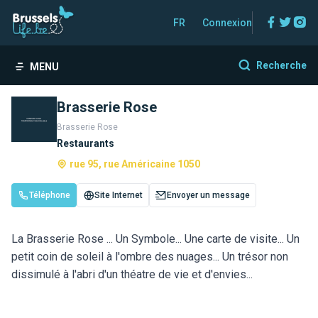
Facebo
Twitt
In
FR
Connexion
Recherche
MENU
Brasserie Rose
Brasserie Rose
Restaurants
rue 95, rue Américaine 1050
Téléphone
Site Internet
Envoyer un message
La Brasserie Rose ... Un Symbole... Une carte de visite... Un
petit coin de soleil à l'ombre des nuages... Un trésor non
dissimulé à l'abri d'un théatre de vie et d'envies...