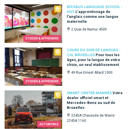
Kids&Us language school - Huy
KIDS&US LANGUAGE SCHOOL -
HUY
L’apprentissage de
l’anglais comme une langue
maternelle
2 Quai de Namur 4500
ETUDIER & APPRENDRE
Cours du Soir de Langues - CSL Bruxelles
COURS DU SOIR DE LANGUES -
CSL BRUXELLES
Pour tous les
âges, pour la langue de votre
choix, un seul établissement
49 Rue Ernest Allard 1000
ETUDIER & APPRENDRE
Smart Center Mannès
SMART CENTER MANNÈS
Votre
dealer officiel smart et
Mercedes-Benz au sud de
Bruxelles
2245A Chaussée de Wavre
2245A 1160
AUTOMOBILE