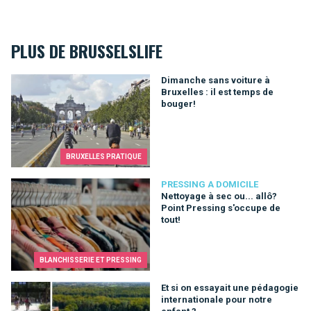
PLUS DE BRUSSELSLIFE
Dimanche sans voiture à Bruxelles : il est temps de bouger!
Dimanche sans voiture à
Bruxelles : il est temps de
bouger!
BRUXELLES PRATIQUE
Nettoyage à sec ou... allô? Point Pressing s'occupe de tout!
PRESSING A DOMICILE
Nettoyage à sec ou... allô?
Point Pressing s'occupe de
tout!
BLANCHISSERIE ET PRESSING
Et si on essayait une pédagogie internationale pour notre enfa
Et si on essayait une pédagogie
internationale pour notre