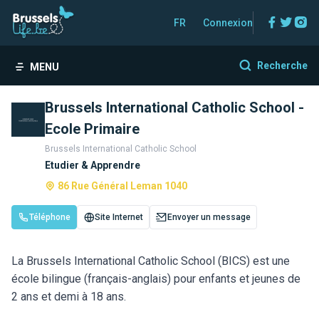
Facebo
Twitt
In
FR
Connexion
Recherche
MENU
Brussels International Catholic School -
Ecole Primaire
Brussels International Catholic School
Etudier & Apprendre
86 Rue Général Leman 1040
Téléphone
Site Internet
Envoyer un message
La Brussels International Catholic School (BICS) est une
école bilingue (français-anglais) pour enfants et jeunes de
2 ans et demi à 18 ans.