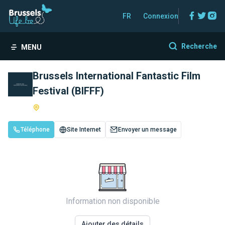
Facebo
Twitt
In
FR
Connexion
Recherche
MENU
Brussels International Fantastic Film
Festival (BIFFF)
Téléphone
Site Internet
Envoyer un message
Information non disponible
Ajouter des détails