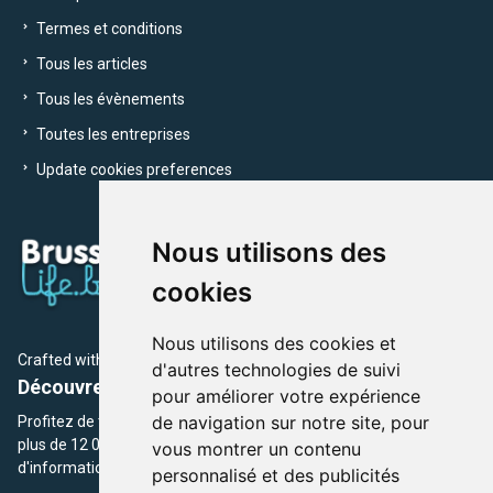
Termes et conditions
Tous les articles
Tous les évènements
Toutes les entreprises
Update cookies preferences
Nous utilisons des
cookies
Nous utilisons des cookies et
Crafted with
by Brusselslife Team
d'autres technologies de suivi
Découvrez plus de 12 000 adresses et événements
pour améliorer votre expérience
de navigation sur notre site, pour
Profitez de toutes les sections de BrusselsLife.be et découvrez
plus de 12 000 adresses et un grand choix d'événements,
vous montrer un contenu
d'informations et de conseils et astuces de notre écriture.
personnalisé et des publicités