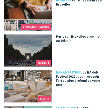
Faire des affaires à Bruxelles
BUSINESS
Faire des affaires à
Bruxelles
BRUXELLES PRATIQUE
Paris suit Bruxelles et se met au 30km/h
Paris suit Bruxelles et se met
au 30km/h
MOBILITÉ
Le BANAD Festival 2022 : pour ressentir l’art au plus profond 
BANAD FESTIVAL
Le BANAD
Festival 2022 : pour ressentir
l’art au plus profond de votre
âme !
SORTIR