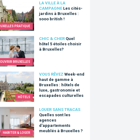
ités-jardins à Bruxelles : sooo british !
LA VILLE À LA
CAMPAGNE
Les cités-
jardins à Bruxelles :
sooo british !
RUXELLES PRATIQUE
hôtel 5 étoiles choisir à Bruxelles?
CHIC & CHER
Quel
hôtel 5 étoiles choisir
à Bruxelles?
OUVRIR BRUXELLES
end haut de gamme à Bruxelles : hôtels de luxe, gastronomie e
VOUS RÊVEZ
Week-end
haut de gamme à
Bruxelles : hôtels de
luxe, gastronomie et
escapades culturelles
HÔTELS
es sont les agences d'appartements meublés à Bruxelles ?
LOUER SANS TRACAS
Quelles sont les
agences
d'appartements
meublés à Bruxelles ?
HABITER & LOGER