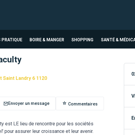
 PRATIQUE
BOIRE & MANGER
SHOPPING
SANTÉ & MÉDIC
aculty
0
t Saint Landry 6 1120
V
Envoyer un message
Commentaires
E
y est LE lieu de rencontre pour les sociétés
l' pour assurer leur croissance et leur avenir.