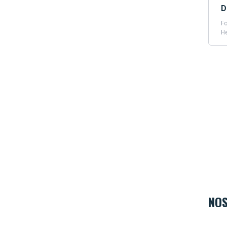
D
Fo
H
NOS
Hard 