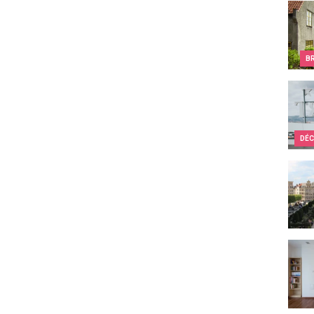
Les c
B
Quel 
DÉC
Week-
Quell