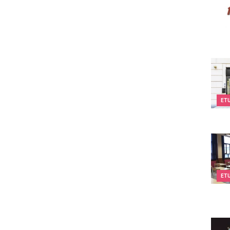
Kids
ET
Cours
ET
Eclec