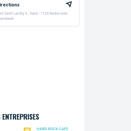
irections
nt Saint Landry 6 , Saint - 1120 Neder-over-
eembeek
 ENTREPRISES
Rock Cafe Bruxelles
HARD ROCK CAFE