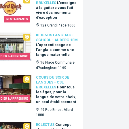
BRUXELLES
L’enseigne
à la guitare vous fait
vivre des moments
d’exception
RESTAURANTS
12a Grand Place 1000
&Us language school - Auderghem
KIDS&US LANGUAGE
SCHOOL - AUDERGHEM
L’apprentissage de
l’anglais comme une
langue maternelle
UDIER & APPRENDRE
16 Place Communale
d'Auderghem 1160
 du Soir de Langues - CSL Bruxelles
COURS DU SOIR DE
LANGUES - CSL
BRUXELLES
Pour tous
les âges, pour la
langue de votre choix,
UDIER & APPRENDRE
un seul établissement
49 Rue Ernest Allard
1000
tus
ECLECTUS
Concept