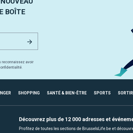
 NOUVEAU
 BOÎTE
Email Address
Envoyer
s reconnaissez avoir
nfidentialité.
ANGER
SHOPPING
SANTÉ & BIEN-ÊTRE
SPORTS
SORTIR
Découvrez plus de 12 000 adresses et événem
Profitez de toutes les sections de BrusselsLife.be et découv