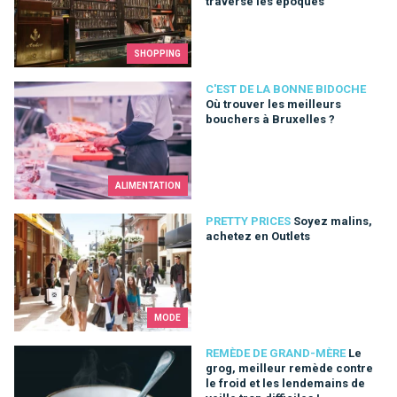
traverse les époques
SHOPPING
Où trouver les meilleurs bouchers à Bruxelles ?
C'EST DE LA BONNE BIDOCHE
Où trouver les meilleurs
bouchers à Bruxelles ?
ALIMENTATION
Soyez malins, achetez en Outlets
PRETTY PRICES
Soyez malins,
achetez en Outlets
MODE
Le grog, meilleur remède contre le froid et les lendemains de ve
REMÈDE DE GRAND-MÈRE
Le
grog, meilleur remède contre
le froid et les lendemains de