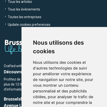
Tous les articles
Tous les évènements
Toutes les entreprises
Update cookies preferences
Nous utilisons des
cookies
Nous utilisons des cookies et
Crafted with
by Brusselslife Team
d'autres technologies de suivi
Découvrez plus de 12 000 adresses et événements
pour améliorer votre expérience
de navigation sur notre site, pour
Profitez de toutes les sections de BrusselsLife.be et découvrez
plus de 12 000 adresses et un grand choix d'événements,
vous montrer un contenu
d'informations et de conseils et astuces de notre écriture.
personnalisé et des publicités
ciblées, pour analyser le trafic de
Brusselslife.be
notre site et pour comprendre la
Avenue Louise, 500 -1050 Ixelles, Brussels,