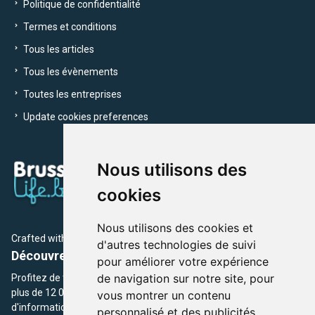
Politique de confidentialité
Termes et conditions
Tous les articles
Tous les évènements
Toutes les entreprises
Update cookies preferences
Nous utilisons des
cookies
Nous utilisons des cookies et
Crafted with
by Brusselslife Team
d'autres technologies de suivi
Découvrez plus de 12 000 adresses et événements
pour améliorer votre expérience
de navigation sur notre site, pour
Profitez de toutes les sections de BrusselsLife.be et découvrez
plus de 12 000 adresses et un grand choix d'événements,
vous montrer un contenu
d'informations et de conseils et astuces de notre écriture.
personnalisé et des publicités