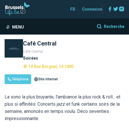
Facebo
Twitt
In
FR
Connexion
Recherche
MENU
Café Central
Café Central
Soirées
14 Rue Borgval, 14 1000
Téléphone
Site Internet
La sono la plus bruyante, l'ambiance la plus rock & roll... et
plus si affinités. Concerts jazz et funk certains soirs de la
semaine, annoncés en temps voulu. Déco seventies
impressionnante.