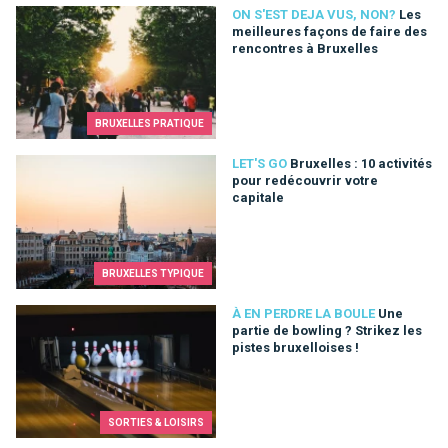
Les meilleures façons de faire des rencontres à Bruxelles
ON S'EST DEJA VUS, NON?
Les
meilleures façons de faire des
rencontres à Bruxelles
BRUXELLES PRATIQUE
Bruxelles : 10 activités pour redécouvrir votre capitale
LET'S GO
Bruxelles : 10 activités
pour redécouvrir votre
capitale
BRUXELLES TYPIQUE
Une partie de bowling ? Strikez les pistes bruxelloises !
À EN PERDRE LA BOULE
Une
partie de bowling ? Strikez les
pistes bruxelloises !
SORTIES & LOISIRS