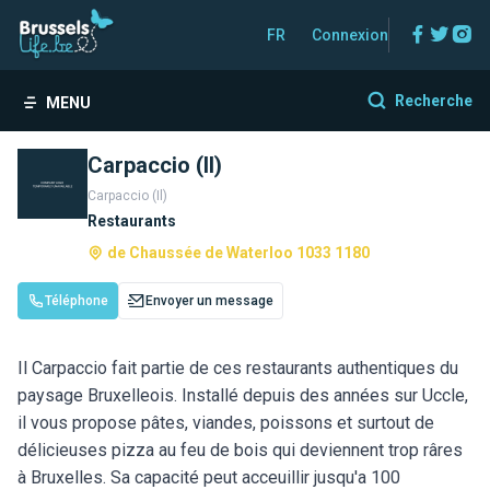
Facebo
Twitt
In
FR
Connexion
Recherche
MENU
Carpaccio (Il)
Carpaccio (Il)
Restaurants
de Chaussée de Waterloo 1033 1180
Téléphone
Envoyer un message
Il Carpaccio fait partie de ces restaurants authentiques du
paysage Bruxelleois. Installé depuis des années sur Uccle,
il vous propose pâtes, viandes, poissons et surtout de
délicieuses pizza au feu de bois qui deviennent trop râres
à Bruxelles. Sa capacité peut acceuillir jusqu'a 100