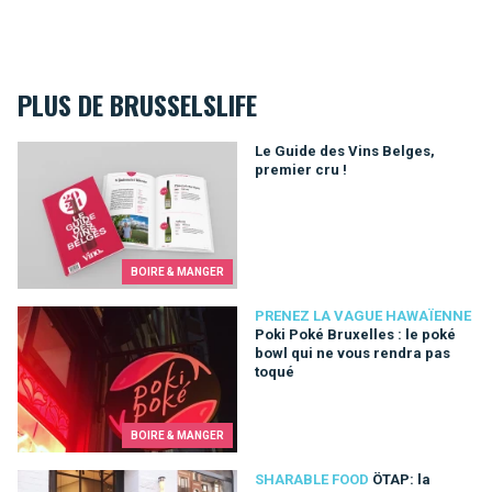
PLUS DE BRUSSELSLIFE
Le Guide des Vins Belges, premier cru !
Le Guide des Vins Belges,
premier cru !
BOIRE & MANGER
Poki Poké Bruxelles : le poké bowl qui ne vous rendra pas to
PRENEZ LA VAGUE HAWAÏENNE
Poki Poké Bruxelles : le poké
bowl qui ne vous rendra pas
toqué
BOIRE & MANGER
ÖTAP: la cuisine du partage à Bruxelles
SHARABLE FOOD
ÖTAP: la