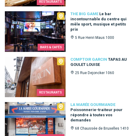
RESTAURANTS
The Big Game
THE BIG GAME
Le bar
incontournable du centre qui
mêle sport, musique et petits
prix
5 Rue Henri Maus 1000
BARS & CAFÉS
Comptoir Garcin
COMPTOIR GARCIN
TAPAS AU
GOULET LOUISE
25 Rue Dejoncker 1060
RESTAURANTS
La Marée Gourmande
LA MARÉE GOURMANDE
Poissonnerie-traiteur pour
répondre à toutes vos
demandes
68 Chaussée de Bruxelles 1410