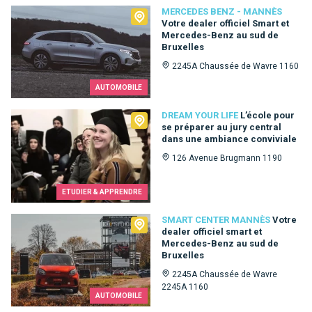
Mercedes Benz - Mannès
MERCEDES BENZ - MANNÈS
Votre dealer officiel Smart et
Mercedes-Benz au sud de
Bruxelles
2245A Chaussée de Wavre 1160
AUTOMOBILE
Dream Your Life
DREAM YOUR LIFE
L’école pour
se préparer au jury central
dans une ambiance conviviale
126 Avenue Brugmann 1190
ETUDIER & APPRENDRE
Smart Center Mannès
SMART CENTER MANNÈS
Votre
dealer officiel smart et
Mercedes-Benz au sud de
Bruxelles
2245A Chaussée de Wavre
2245A 1160
AUTOMOBILE