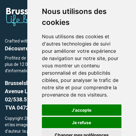
Nous utilisons des
cookies
Nous utilisons des cookies et
Crafted with
by Brusselslife Team
d'autres technologies de suivi
Découvrez plus de 12 000 adresses et événements
pour améliorer votre expérience
de navigation sur notre site, pour
Profitez de toutes les sections de BrusselsLife.be et découvrez
plus de 12 000 adresses et un grand choix d'événements,
vous montrer un contenu
d'informations et de conseils et astuces de notre écriture.
personnalisé et des publicités
ciblées, pour analyser le trafic de
Brusselslife.be
notre site et pour comprendre la
Avenue Louise, 500 -1050 Ixelles, Brussels,
provenance de nos visiteurs.
02/538.51.49.
TVA 0472.281.221
J'accepte
Copyright 2026 © Brusselslife.be Tous droits réservés. Le contenu
Je refuse
et les images utilisés sur ce site sont protégés par le droit
d'auteur. la propriétaires respectifs.
Changer mes préférences