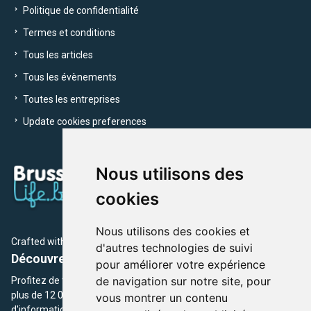
Politique de confidentialité
Termes et conditions
Tous les articles
Tous les évènements
Toutes les entreprises
Update cookies preferences
Nous utilisons des
cookies
Nous utilisons des cookies et
Crafted with
by Brusselslife Team
d'autres technologies de suivi
Découvrez plus de 12 000 adresses et événements
pour améliorer votre expérience
de navigation sur notre site, pour
Profitez de toutes les sections de BrusselsLife.be et découvrez
plus de 12 000 adresses et un grand choix d'événements,
vous montrer un contenu
d'informations et de conseils et astuces de notre écriture.