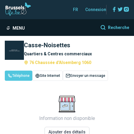
Facebo
Twitt
In
FR
Connexion
Recherche
MENU
Casse-Noisettes
Quartiers & Centres commerciaux
76 Chaussée d'Alsemberg 1060
Téléphone
Site Internet
Envoyer un message
Information non disponible
Ajouter des détails