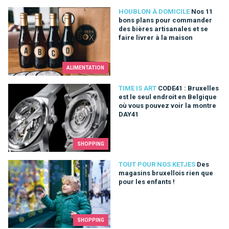
Nos 11 bons plans pour commander des bières artisanales et s
HOUBLON À DOMICILE
Nos 11
bons plans pour commander
des bières artisanales et se
faire livrer à la maison
ALIMENTATION
CODE41 : Bruxelles est le seul endroit en Belgique où vous p
TIME IS ART
CODE41 : Bruxelles
est le seul endroit en Belgique
où vous pouvez voir la montre
DAY41
SHOPPING
Des magasins bruxellois rien que pour les enfants !
TOUT POUR NOS KETJES
Des
magasins bruxellois rien que
pour les enfants !
SHOPPING