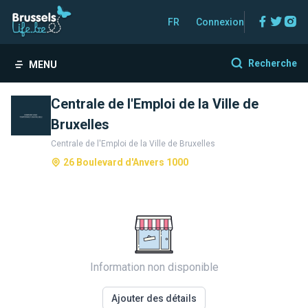
Facebo
Twitt
In
FR
Connexion
Recherche
MENU
Centrale de l'Emploi de la Ville de
Bruxelles
Centrale de l'Emploi de la Ville de Bruxelles
26 Boulevard d'Anvers 1000
Information non disponible
Ajouter des détails