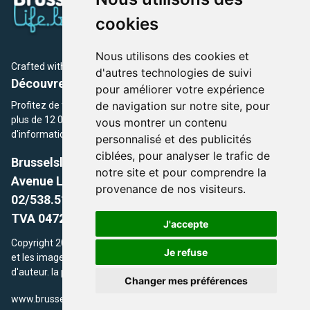
cookies
Nous utilisons des cookies et
Crafted with
by Brusselslife Team
d'autres technologies de suivi
Découvrez plus de 12 000 adresses et événements
pour améliorer votre expérience
de navigation sur notre site, pour
Profitez de toutes les sections de BrusselsLife.be et découvrez
plus de 12 000 adresses et un grand choix d'événements,
vous montrer un contenu
d'informations et de conseils et astuces de notre écriture.
personnalisé et des publicités
ciblées, pour analyser le trafic de
Brusselslife.be
notre site et pour comprendre la
Avenue Louise, 500 -1050 Ixelles, Brussels,
provenance de nos visiteurs.
02/538.51.49.
TVA 0472.281.221
J'accepte
Copyright 2026 © Brusselslife.be Tous droits réservés. Le contenu
Je refuse
et les images utilisés sur ce site sont protégés par le droit
d'auteur. la propriétaires respectifs.
Changer mes préférences
/
www.brusselsLife.be
info@brusselslife.be