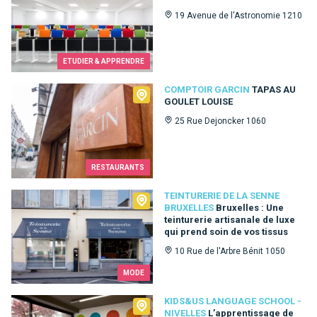
19 Avenue de l'Astronomie 1210
ETUDIER & APPRENDRE
Comptoir Garcin
COMPTOIR GARCIN
TAPAS AU
GOULET LOUISE
25 Rue Dejoncker 1060
RESTAURANTS
Teinturerie de la Senne Bruxelles
TEINTURERIE DE LA SENNE
BRUXELLES
Bruxelles : Une
teinturerie artisanale de luxe
qui prend soin de vos tissus
10 Rue de l'Arbre Bénit 1050
MODE
Kids&Us language school - Nivelles
KIDS&US LANGUAGE SCHOOL -
NIVELLES
L’apprentissage de