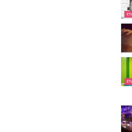
ET
Au Va
Kids&
ET
The 