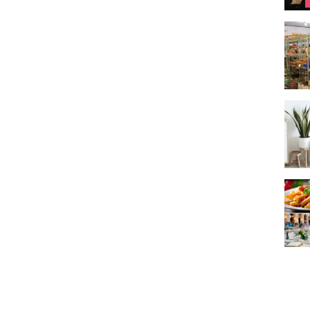
Épice
Comme
Journ