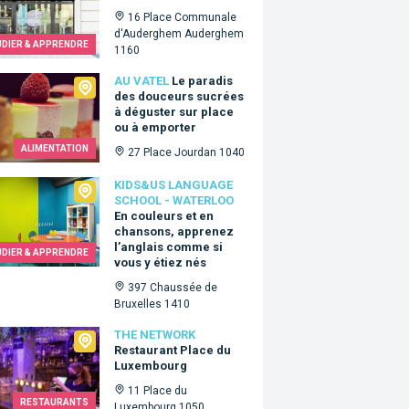
16 Place Communale
d'Auderghem Auderghem
UDIER & APPRENDRE
1160
tel
AU VATEL
Le paradis
des douceurs sucrées
à déguster sur place
ou à emporter
ALIMENTATION
27 Place Jourdan 1040
Us language school - Waterloo
KIDS&US LANGUAGE
SCHOOL - WATERLOO
En couleurs et en
chansons, apprenez
l’anglais comme si
UDIER & APPRENDRE
vous y étiez nés
397 Chaussée de
Bruxelles 1410
Network
THE NETWORK
Restaurant Place du
Luxembourg
11 Place du
RESTAURANTS
Luxembourg 1050