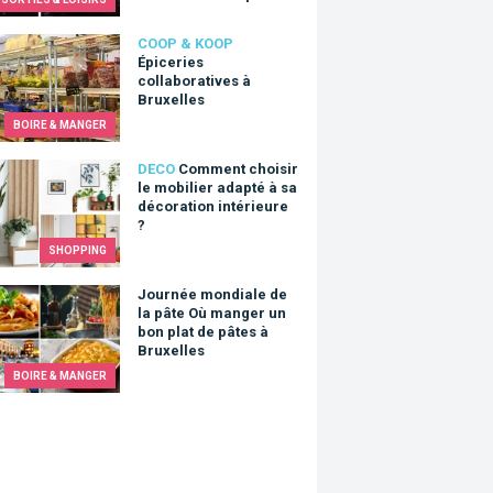
ries collaboratives à Bruxelles
COOP & KOOP
Épiceries
collaboratives à
Bruxelles
BOIRE & MANGER
nt choisir le mobilier adapté à sa décoration intérieure ?
DECO
Comment choisir
le mobilier adapté à sa
décoration intérieure
?
SHOPPING
ée mondiale de la pâte Où manger un bon plat de pâtes à Bruxel
Journée mondiale de
la pâte Où manger un
bon plat de pâtes à
Bruxelles
BOIRE & MANGER