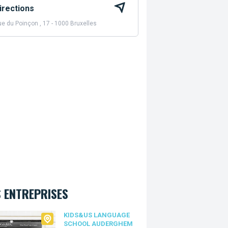
irections
e du Poinçon , 17 - 1000 Bruxelles
 ENTREPRISES
&Us language school Auderghem
KIDS&US LANGUAGE
SCHOOL AUDERGHEM