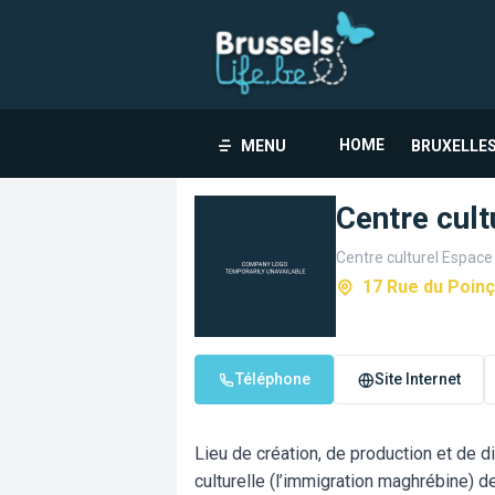
HOME
MENU
BRUXELLES
Centre cul
Centre culturel Espac
17 Rue du Poin
Téléphone
Site Internet
Lieu de création, de production et de d
culturelle (l’immigration maghrébine) d