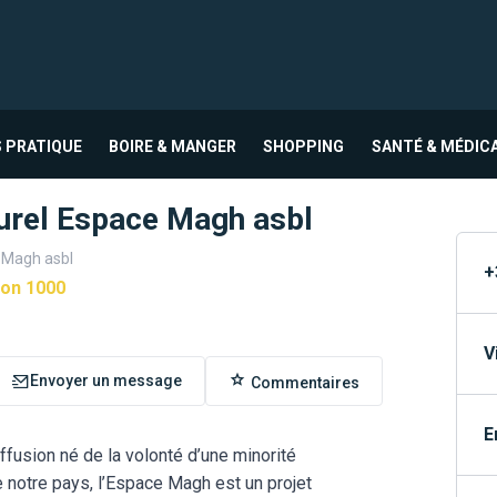
 PRATIQUE
BOIRE & MANGER
SHOPPING
SANTÉ & MÉDIC
turel Espace Magh asbl
e Magh asbl
+
çon 1000
V
Envoyer un message
Commentaires
E
iffusion né de la volonté d’une minorité
e notre pays, l’Espace Magh est un projet