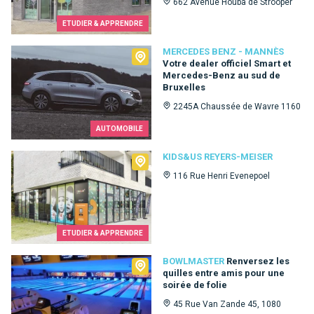
662 Avenue Houba de Strooper
ETUDIER & APPRENDRE
Mercedes Benz - Mannès
MERCEDES BENZ - MANNÈS
Votre dealer officiel Smart et
Mercedes-Benz au sud de
Bruxelles
2245A Chaussée de Wavre 1160
AUTOMOBILE
Kids&Us Reyers-Meiser
KIDS&US REYERS-MEISER
116 Rue Henri Evenepoel
ETUDIER & APPRENDRE
Bowlmaster
BOWLMASTER
Renversez les
quilles entre amis pour une
soirée de folie
45 Rue Van Zande 45, 1080