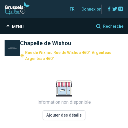
Facebo
Twitt
In
FR
Connexion
Recherche
MENU
Chapelle de Wixhou
Rue de Wixhou Rue de Wixhou 4601 Argenteau
Argenteau 4601
Information non disponible
Ajouter des détails