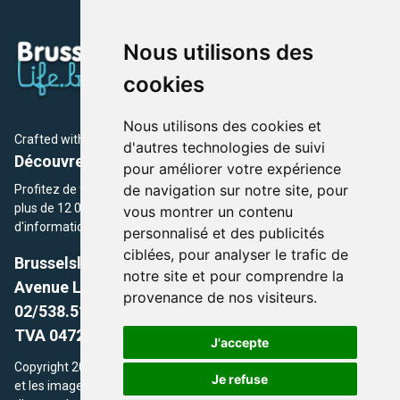
Nous utilisons des
cookies
Nous utilisons des cookies et
Crafted with
by Brusselslife Team
d'autres technologies de suivi
Découvrez plus de 12 000 adresses et événements
pour améliorer votre expérience
de navigation sur notre site, pour
Profitez de toutes les sections de BrusselsLife.be et découvrez
plus de 12 000 adresses et un grand choix d'événements,
vous montrer un contenu
d'informations et de conseils et astuces de notre écriture.
personnalisé et des publicités
ciblées, pour analyser le trafic de
Brusselslife.be
notre site et pour comprendre la
Avenue Louise, 500 -1050 Ixelles, Brussels,
provenance de nos visiteurs.
02/538.51.49.
TVA 0472.281.221
J'accepte
Copyright 2026 © Brusselslife.be Tous droits réservés. Le contenu
Je refuse
et les images utilisés sur ce site sont protégés par le droit