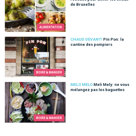
de Bruxelles
ALIMENTATION
Pin Pon: la cantine des pompiers
CHAUD DEVANT!
Pin Pon: la
cantine des pompiers
BOIRE & MANGER
Meli Mely: ne vous mélangez pas les baguettes
MELO MELO
Meli Mely: ne vous
mélangez pas les baguettes
BOIRE & MANGER