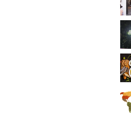
The A
Où tr
Les p