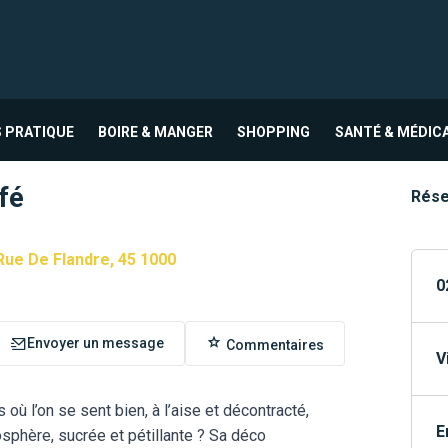
 PRATIQUE
BOIRE & MANGER
SHOPPING
SANTÉ & MÉDIC
fé
Rése
Rue De Flandre, 45 1000
0
Envoyer un message
Commentaires
V
 où l’on se sent bien, à l’aise et décontracté,
E
osphère, sucrée et pétillante ? Sa déco