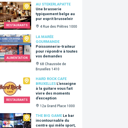
ekerlapatte
AU STEKERLAPATTE
Une brasserie
typiquement belge au
pur esprit brusseleir
RESTAURANTS
4 Rue des Prêtres 1000
arée Gourmande
LA MARÉE
GOURMANDE
Poissonnerie-traiteur
pour répondre à toutes
vos demandes
ALIMENTATION
68 Chaussée de
Bruxelles 1410
Rock Cafe Bruxelles
HARD ROCK CAFE
BRUXELLES
L’enseigne
à la guitare vous fait
vivre des moments
d’exception
RESTAURANTS
12a Grand Place 1000
Big Game
THE BIG GAME
Le bar
incontournable du
centre qui mêle sport,