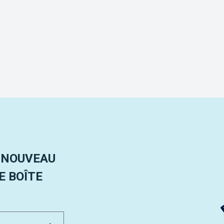
 NOUVEAU
 BOÎTE
Email Address
Envoyer