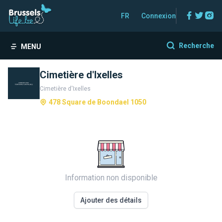
Facebo
Twitt
In
FR
Connexion
Recherche
MENU
Cimetière d'Ixelles
Cimetière d'Ixelles
478 Square de Boondael 1050
Information non disponible
Ajouter des détails