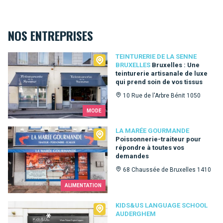
NOS ENTREPRISES
Teinturerie de la Senne Bruxelles
TEINTURERIE DE LA SENNE
BRUXELLES
Bruxelles : Une
teinturerie artisanale de luxe
qui prend soin de vos tissus
10 Rue de l'Arbre Bénit 1050
MODE
La Marée Gourmande
LA MARÉE GOURMANDE
Poissonnerie-traiteur pour
répondre à toutes vos
demandes
68 Chaussée de Bruxelles 1410
ALIMENTATION
Kids&Us language school Auderghem
KIDS&US LANGUAGE SCHOOL
AUDERGHEM