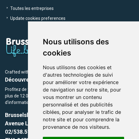
Toutes les entreprises
Update cookies preferences
Nous utilisons des
cookies
Nous utilisons des cookies et
Crafted with
by Brusselslife Team
d'autres technologies de suivi
Découvrez plus de 12 000 adresses et événements
pour améliorer votre expérience
de navigation sur notre site, pour
Profitez de toutes les sections de BrusselsLife.be et découvrez
plus de 12 000 adresses et un grand choix d'événements,
vous montrer un contenu
d'informations et de conseils et astuces de notre écriture.
personnalisé et des publicités
ciblées, pour analyser le trafic de
Brusselslife.be
notre site et pour comprendre la
Avenue Louise, 500 -1050 Ixelles, Brussels,
provenance de nos visiteurs.
02/538.51.49.