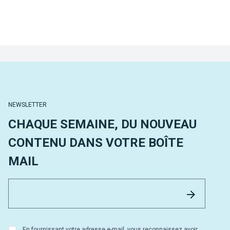
NEWSLETTER
CHAQUE SEMAINE, DU NOUVEAU
CONTENU DANS VOTRE BOÎTE
MAIL
Email 
Envoyer
En fournissant votre adresse e-mail, vous reconnaissez avoir