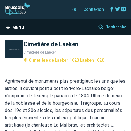
Facebo
Twitt
In
FR
Connexion
Recherche
MENU
Cimetière de Laeken
Cimetière de Laeken
Cimetière de Laeken 1020 Laeken 1020
Agrémenté de monuments plus prestigieux les uns que les
autres, il devient petit à petit le 'Père-Lachaise belge'
s'inspirant de l'exemple parisien de 1804. Ultime demeure
de la noblesse et de la bourgeoisie. Il regroupa, au cours
des 19e et 20e siècles, les sépultures des personnalités
les plus éminentes des milieux politique, financier,
artistique (la chanteuse La Malibran, les architectes J.