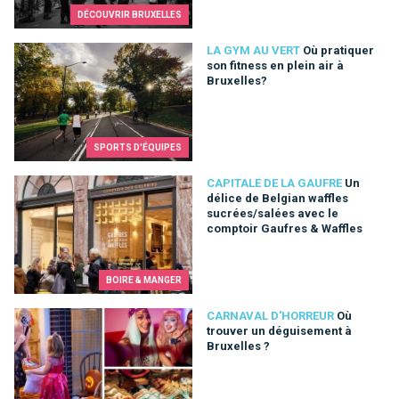
DÉCOUVRIR BRUXELLES
Où pratiquer son fitness en plein air à Bruxelles?
LA GYM AU VERT
Où pratiquer
son fitness en plein air à
Bruxelles?
SPORTS D'ÉQUIPES
Un délice de Belgian waffles sucrées/salées avec le comptoi
CAPITALE DE LA GAUFRE
Un
délice de Belgian waffles
sucrées/salées avec le
comptoir Gaufres & Waffles
BOIRE & MANGER
Où trouver un déguisement à Bruxelles ?
CARNAVAL D'HORREUR
Où
trouver un déguisement à
Bruxelles ?