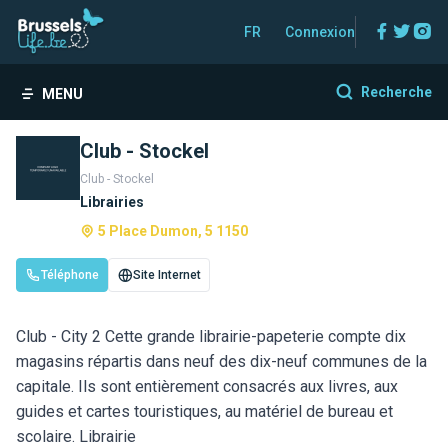
Facebo
Twitt
In
FR
Connexion
Recherche
MENU
Club - Stockel
Club - Stockel
Librairies
5 Place Dumon, 5 1150
Téléphone
Site Internet
Club - City 2 Cette grande librairie-papeterie compte dix
magasins répartis dans neuf des dix-neuf communes de la
capitale. Ils sont entièrement consacrés aux livres, aux
guides et cartes touristiques, au matériel de bureau et
scolaire. Librairie