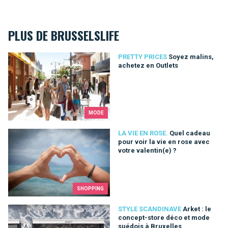
PLUS DE BRUSSELSLIFE
Soyez malins, achetez en Outlets
PRETTY PRICES
Soyez malins,
achetez en Outlets
MODE
Quel cadeau pour voir la vie en rose avec votre valentin(e) ?
LA VIE EN ROSE.
Quel cadeau
pour voir la vie en rose avec
votre valentin(e) ?
SHOPPING
Arket : le concept-store déco et mode suédois à Bruxelles
STYLE SCANDINAVE
Arket : le
concept-store déco et mode
suédois à Bruxelles