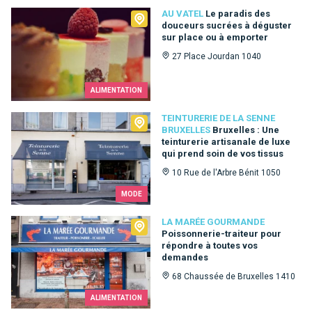
Au Vatel
AU VATEL
Le paradis des
douceurs sucrées à déguster
sur place ou à emporter
27 Place Jourdan 1040
ALIMENTATION
Teinturerie de la Senne Bruxelles
TEINTURERIE DE LA SENNE
BRUXELLES
Bruxelles : Une
teinturerie artisanale de luxe
qui prend soin de vos tissus
10 Rue de l'Arbre Bénit 1050
MODE
La Marée Gourmande
LA MARÉE GOURMANDE
Poissonnerie-traiteur pour
répondre à toutes vos
demandes
68 Chaussée de Bruxelles 1410
ALIMENTATION